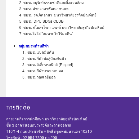
ชมรมอนุรักษ์ธรรมชาติและสิ่งแวดล้อม
ชมรมค่ายอาสาพัฒนาชนบท
ชมรม รด.จิตอาสา มหาวิทยาลัยธุรกิจบัณฑิตย์
ชมรม DPU SDGs CLUB
ชมรมสโมสรโรตาแรคท์ มหาวิทยาลัยธุรกิจบัณฑิตย์
ชมรมใจใส "ลมหายใจไร้มลทิน"
กลุ่มชมรมด้านกีฬา
ชมรมแบดมินตัน
ชมรมกีฬาต่อสู้ป้องกันตัว
ชมรมอิเล็กทรอนิกส์ (E-sport)
ชมรมกีฬาบาสเกตบอล
ชมรมวอลเลย์บอล
สายงานกิจการนักศึกษา มหาวิทยาลัยธุรกิจบัณฑิตย์
ชั้น 3 อาคารเอนกประสงค์และลานจอดรถ
110/1-4 ถนนประชาชื่น หลักสี่ กรุงเทพมหานคร 10210
โทรศัพท์ : 02 954 7300 ต่อ 200