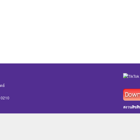
ตย์
 10210
สงวนสิขสิท