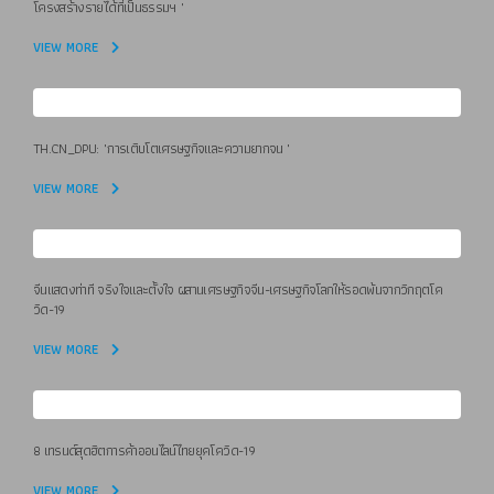
โครงสร้างรายได้ที่เป็นธรรมฯ "
VIEW MORE
TH.CN_DPU: "การเติบโตเศรษฐกิจและความยากจน "
VIEW MORE
จีนแสดงท่าที จริงใจและตั้งใจ ผสานเศรษฐกิจจีน-เศรษฐกิจโลกให้รอดพ้นจากวิกฤตโค
วิด-19
VIEW MORE
8 เทรนด์สุดฮิตการค้าออนไลน์ไทยยุคโควิด-19
VIEW MORE