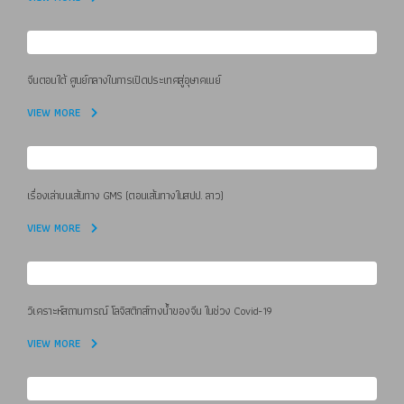
จีนตอนใต้ ศูนย์กลางในการเปิดประเทศสู่อุษาคเนย์
VIEW MORE
เรื่องเล่าบนเส้นทาง GMS (ตอนเส้นทางในสปป. ลาว)
VIEW MORE
วิเคราะห์สถานการณ์ โลจิสติกส์ทางน้ำของจีน ในช่วง Covid-19
VIEW MORE