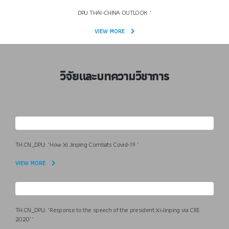
DPU THAI-CHINA OUTLOOK "
VIEW MORE
วิจัยและบทความวิชาการ
TH.CN_DPU: "How Xi Jinping Combats Covid-19 "
VIEW MORE
TH.CN_DPU: "Response to the speech of the president Xi-Jinping via CIIE
2020""