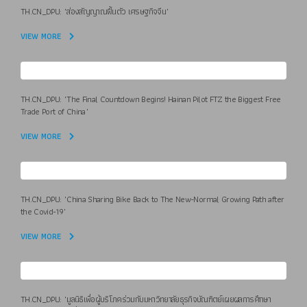
TH.CN_DPU: "ส่องสัญญาณฟื้นตัว เศรษฐกิจจีน"
VIEW MORE
TH.CN_DPU: "The Final Countdown Begins! Hainan Pilot FTZ the Biggest Free
Trade Port of China"
VIEW MORE
TH.CN_DPU: "China Sharing Bike Back to The New-Normal Growing Path after
the Covid-19"
VIEW MORE
TH.CN_DPU: "มูลนิธิเพื่อผู้บริโภคร่วมกับมหาวิทยาลัยธุรกิจบัณฑิตย์เผยผลการศึกษา