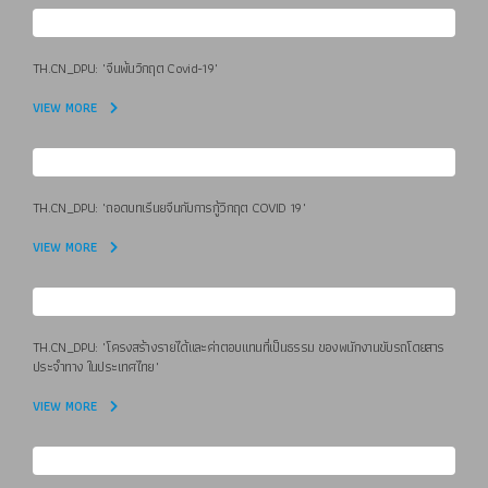
TH.CN_DPU: "จีนพ้นวิกฤต Covid-19"
VIEW MORE
TH.CN_DPU: "ถอดบทเรีนยจีนกับการกู้วิกฤต COVID 19"
VIEW MORE
TH.CN_DPU: "โครงสร้างรายได้และค่าตอบแทนที่เป็นธรรม ของพนักงานขับรถโดยสาร
ประจำทาง ในประเทศไทย"
VIEW MORE