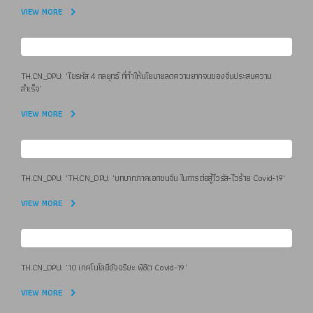
VIEW MORE
TH.CN_DPU: "ไขรหัส 4 กลยุทธ์ ที่ทำให้นโยบายลดความยากจนของจีนประสบความ
สำเร็จ"
VIEW MORE
TH.CN_DPU: "TH.CN_DPU: "บทบาทภาคเอกชนจีน ในการต่อสู้ไวรัส-ไวร้าย Covid-19"
VIEW MORE
TH.CN_DPU: "10 เทคโนโลยีอัจฉริยะ พิชิต Covid-19"
VIEW MORE