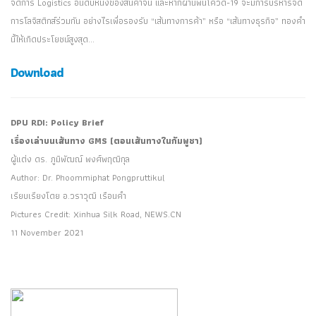
จัดการ Logistics อันดับหนึ่งของสินค้าจีน และหากผ่านพ้นโควิด-19 จะมีการบริหารจัด
การโลจิสติกส์ร่วมกัน อย่างไรเพื่อรองรับ “เส้นทางการค้า” หรือ “เส้นทางธุรกิจ” ทองคำ
นี้ให้เกิดประโยชน์สูงสุด...
Download
DPU RDI: Policy Brief
เรื่องเล่าบนเส้นทาง GMS (ตอนเส้นทางในกัมพูชา)
ผู้แต่ง ดร. ภูมิพัฒณ์ พงศ์พฤฒิกุล
Author: Dr. Phoommiphat Pongpruttikul
เรียบเรียงโดย อ.วราวุฒิ เรือนคำ
Pictures Credit: Xinhua Silk Road, NEWS.CN
11 November 2021