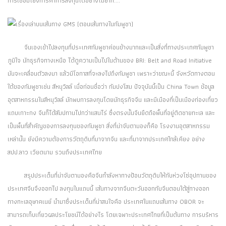
การเชื่อมโยงการค้าการลงทุนได้อย่างไม่ยาก....
จีนเองเข้าไปลงทุนที่ประเทศกัมพูชาค่อนข้างมากและเป็นสิ่งที่ทางประเทศกัมพูชา
ภูมิใจ นักธุรกิจทางเหนือ ได้ดูความเป็นไปในด้านของ BRI: Belt and Road Initiative
มันจะเคลื่อนตัวลงมา แล้วมีโอกาสที่จะลงไปถึงกัมพูชา เพราะว่าขณะนี้ จังหวัดทางตอน
ใต้ของกัมพูชาเช่น สีหนุวิลล์ เมื่อก่อนชื่อว่า กัมปงโสม ปัจจุบันนี้เป็น China Town ข้อมูล
อุตสาหกรรมในสีหนุวิลล์ มักพบการลงทุนโดยนักธุรกิจจีน และมีเมืองที่เป็นเมืองท่องเที่ยว
แถบเกาะกง จีนก็ได้สัมปทานไปกว่าแสนไร่ ซึ่งตรงนั้นจีนยึดถือพื้นที่อยู่ติดชายทะเล และ
เป็นพื้นที่สำคัญของการลงทุนของกัมพูชา สิ่งที่น่าจับตามองก็คือ โรงงานอุตสาหกรรม
เหล่านั้น ยังมีความต้องการวัตถุดิบที่มาจากจีน และที่มาจากประเทศใกล้เคียง อย่าง
สปป.ลาว เวียดนาม รวมถึงประเทศไทย
สรุปประเด็นที่น่าจับตามองคือจีนกำลังหาทางป้อนวัตถุดิบให้กับห่วงโซ่อุปทานของ
ประเทศจีนจึงออกไป ลงทุนในแถบนี้ เส้นทางจากจีนตะวันออกกับจีนตอนใต้สู่ทางออก
ทางทะเลอุษาคเนย์ นำมาซึ่งประเด็นที่น่าสนใจคือ ประเทศในแถบเส้นทาง OBOR จะ
สามารถเก็บเกี่ยวผลประโยชน์ได้อย่างไร โดยเฉพาะประเทศไทยที่เป็นต้นทาง การบริหาร