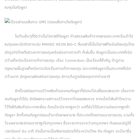
ลงทุนในกัมพูชา
ในด้านอื่นๆที่ถือว่าเป็นโอกาสที่กัมพูชา ห้างสรรพสินค้าจากหลายประเทศเริ่มเข้าไป
ลงทุนและเปิดกิจการเช่น MAKRO AEON BIG-C สิ่งเหล่านี้เป็นโอกาสสำหรับนักลงทุนไทย
นักธุรกิจไทยที่แสวงหาการลงทุนหรือช่องทางการค้า ที่เพิ่มขึ้น กัมพูชาเป็นประเทศที่เปิด
กว้างสำหรับเรื่องการค้าการลงทุน เรื่อง Connection เป็นเรื่องที่สำคัญ ถ้าดูตาม
กฎหมายพื้นฐานสำหรับการเปิดเรื่องการค้าการลงทุน ประเทศกัมพูชาเป็นประเทศที่เปิด
กว้างมาก มีกฎหมายส่งเสริมการลงทุน มีการดึงดูดนักลงทุนจากต่างชาติ
อีกทั้งรสนิยมการบริโภคสินค้าของคนกัมพูชาก็ยังคงไม่เปลี่ยนแปลงมาก เนื่องจาก
คนกัมพูชาได้รับ อิทธิพลกระแสการบริโภคจากไทยพอสมควร หากเมื่อนำสินค้าไทยวาง
ไว้ใกล้กับสินค้าประเทศเพื่อน ถึงแม้จะมีราคาสูงกว่า แต่ก็ยังได้รับความนิยมจากลูกค้า
กัมพูชา อีกทั้งคนกัมพูชานิยมเข้ามารักษาพยาบาล ที่ประเทศไทยตามแนวชายแดน รวมทั้ง
โรงพยาบาลเอกชนราคาสูงในกรุงเทพฯ ซึ่งระยะทางระหว่างกรุงเทพฯ กับพนมเปญใช้
เวลาบินแค่ ๕๐ นาที ดังนั้นการเป็นกัลยาณมิตรที่ดีระหว่างไทย-จีน-กัมพูชา จะนำมาซึ่ง