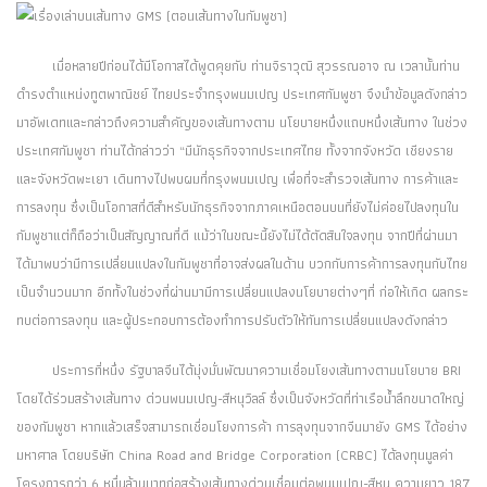
เมื่อหลายปีก่อนได้มีโอกาสได้พูดคุยกับ ท่านจิราวุฒิ สุวรรณอาจ ณ เวลานั้นท่าน
ดำรงตำแหน่งทูตพาณิชย์ ไทยประจำกรุงพนมเปญ ประเทศกัมพูชา จึงนำข้อมูลดังกล่าว
มาอัพเดทและกล่าวถึงความสำคัญของเส้นทางตาม นโยบายหนึ่งแถบหนึ่งเส้นทาง ในช่วง
ประเทศกัมพูชา ท่านได้กล่าวว่า “มีนักธุรกิจจากประเทศไทย ทั้งจากจังหวัด เชียงราย
และจังหวัดพะเยา เดินทางไปพบผมที่กรุงพนมเปญ เพื่อที่จะสำรวจเส้นทาง การค้าและ
การลงทุน ซึ่งเป็นโอกาสที่ดีสำหรับนักธุรกิจจากภาคเหนือตอนบนที่ยังไม่ค่อยไปลงทุนใน
กัมพูชาแต่ก็ถือว่าเป็นสัญญาณที่ดี แม้ว่าในขณะนี้ยังไม่ได้ตัดสินใจลงทุน จากปีที่ผ่านมา
ได้มาพบว่ามีการเปลี่ยนแปลงในกัมพูชาที่อาจส่งผลในด้าน บวกกับการค้าการลงทุนกับไทย
เป็นจำนวนมาก อีกทั้งในช่วงที่ผ่านมามีการเปลี่ยนแปลงนโยบายต่างๆที่ ก่อให้เกิด ผลกระ
ทบต่อการลงทุน และผู้ประกอบการต้องทำการปรับตัวให้ทันการเปลี่ยนแปลงดังกล่าว
ประการที่หนึ่ง รัฐบาลจีนได้มุ่งมั่นพัฒนาความเชื่อมโยงเส้นทางตามนโยบาย BRI
โดยได้ร่วมสร้างเส้นทาง ด่วนพนมเปญ-สีหนุวิลล์ ซึ่งเป็นจังหวัดที่ท่าเรือน้ำลึกขนาดใหญ่
ของกัมพูชา หากแล้วเสร็จสามารถเชื่อมโยงการค้า การลุงทุนจากจีนมายัง GMS ได้อย่าง
มหาศาล โดยบริษัท China Road and Bridge Corporation (CRBC) ได้ลงทุนมูลค่า
โครงการกว่า 6 หมื่นล้านบาทก่อสร้างเส้นทางด่วนเชื่อมต่อพนมเปญ-สีหนุ ความยาว 187