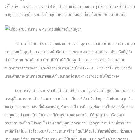
ครั้งหนึ่ง และหลังจากทางรถไฟเชื่อมโยงกันแล้ว จะช่วยกระตุ้นให้การค้าระหว่างไทยกับ
กัมพูชาขยายตัวขึ้น รวมทั้งด้านอุตสาหกรรมการท่องเที่ยว ก็จะขยายตัวตามไปด้วย
ในระยะที่ผ่านมา ประเทศไทยและประเทศกัมพูชา ร่วมกันเปิดด่านยกระดับจากจุด
ผ่อนปรนเป็นจุดผ่าน แดนถาวรเพิ่มอีก 1 ด่าน ของพระตะบองและสระแก้ว หรือที่รู้จัก
กันในชื่อด่าน “เขาดิน-พนมได” ที่ได้ทำพิธีเปิด จุดผ่านแดนถาวร ช่วยอำนวยความ
สะดวกการค้าการลงทุน และยังรองรับการเชื่อมโยง Logistics และรถไฟ ที่จะช่วยส่ง
เสริมศักยภาพด้านการขนถ่ายสินค้าในอนาคตโดยเฉพาะอย่างยิ่งหลังโควิด-19
ประการที่สาม ในรอบหลายปีที่ผ่านมา มีข่าวดีจากรัฐบาลจีน-กัมพูชา-ไทย คือ การ
บรรลุข้อตกลงการ ค้าเสรีและการยกเว้นการเก็บภาษีซ้อน ซึ่งกัมพูชาเป็นประเทศสุดท้าย
ในกลุ่มประเทศ CLMV ที่เพิ่งจะบรรลุ ข้อตกลงนี้ การที่บรรลุข้อตกลงนี้จะช่วยเรื่องการ
ลงทุนของนักลงทุนไทยที่ไปลงทุนที่กัมพูชา โดยอาจจะเป็น นิติบุคคลไทยหรือบุคคล
ธรรมดาของไทย ไปลงทุนในประเทศกัมพูชาแล้วเสียภาษี แล้วถูกหักภาษี ณ ที่จ่าย เสีย
ภาษีกำไรที่โน่นแล้วโอนเงินกลับมาที่ประเทศไทย โดบไม่ต้องไปเสียภาษีซ้ำซ้อน ที่ผ่านมา
บางบริษัท ก็ต้องเสียภาษีทั้งสองทาง อันนี้เป็นสิ่งที่เปลี่ยนไปในที่เกิดขึ้นเพื่อดึงดูดการ