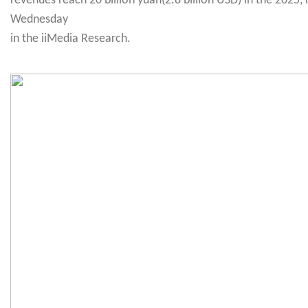
revenues reach 20 billion yuan(2.8 billion USD) in the 2025,
Wednesday
in the iiMedia Research.