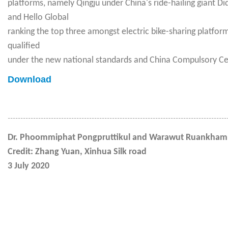
platforms,
namely Qingju under China's ride-hailing giant Di
and Hello Global
ranking the top three amongst electric bike-sharing platfor
qualified
under the new national standards and China Compulsory Cer
Download
--------------------------------------------------------------------------------------
Dr. Phoommiphat Pongpruttikul and Warawut Ruankham
Credit: Zhang Yuan
,
Xinhua Silk road
3 July 2020