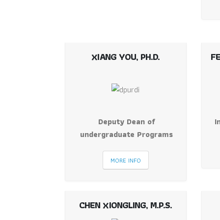
XIANG YOU, PH.D.
FE
Deputy Dean of
I
undergraduate Programs
MORE INFO
CHEN XIONGLING, M.P.S.