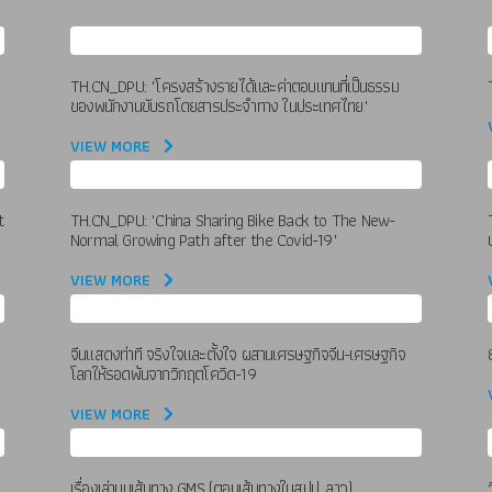
TH.CN_DPU: "โครงสร้างรายได้และค่าตอบแทนที่เป็นธรรม
ของพนักงานขับรถโดยสารประจำทาง ในประเทศไทย"
VIEW MORE
t
TH.CN_DPU: "China Sharing Bike Back to The New-
Normal Growing Path after the Covid-19"
VIEW MORE
จีนแสดงท่าที จริงใจและตั้งใจ ผสานเศรษฐกิจจีน-เศรษฐกิจ
โลกให้รอดพ้นจากวิกฤตโควิด-19
VIEW MORE
เรื่องเล่าบนเส้นทาง GMS (ตอนเส้นทางในสปป. ลาว)