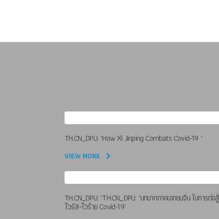
TH.CN_DPU: "How Xi Jinping Combats Covid-19 "
VIEW MORE
TH.CN_DPU: "TH.CN_DPU: "บทบาทภาคเอกชนจีน ในการต่อสู
ไวรัส-ไวร้าย Covid-19"