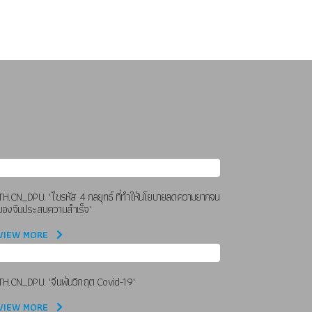
TH.CN_DPU: "ไขรหัส 4 กลยุทธ์ ที่ทำให้นโยบายลดความยากจน
ของจีนประสบความสำเร็จ"
VIEW MORE
TH.CN_DPU: "จีนพ้นวิกฤต Covid-19"
VIEW MORE