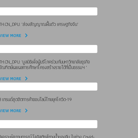
TH.CN_DPU: "ส่องสัญญาณฟื้นตัว เศรษฐกิจจีน"
VIEW MORE
TH.CN_DPU: "มูลนิธิเพื่อผู้บริโภคร่วมกับมหาวิทยาลัยธุรกิจ
บัณฑิตย์เผยผลการศึกษาโครงสร้างรายได้ที่เป็นธรรมฯ "
VIEW MORE
8 เทรนด์สุดฮิตการค้าออนไลน์ไทยยุคโควิด-19
VIEW MORE
วิเคราะห์สถานการณ์ โลจิสติกส์ทางน้ำของจีน ในช่วง Covid-