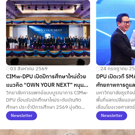
03 สิงหาคม 2569
24 กรกฎาคม 2
CIMw-DPU เปิดปีการศึกษาใหม่ด้วย
DPU เปิดเวที SMAR
แนวคิด “OWN YOUR NEXT” หนุน
ศักยภาพการดูแลส
วิทยาลัยการแพทย์แบบบูรณาการ CIMw-
มหาวิทยาลัยธุรกิจบ
นักศึกษาบัณฑิตศึกษาออกแบบเส้น
Zone ผสาน Func
DPU ต้อนรับนักศึกษาใหม่ระดับบัณฑิต
พื้นที่แลกเปลี่ยนอง
ทาง สร้างความสำเร็จด้วยการพัฒนา
เสี่ยงโรคเรื้อรัง 
ศึกษา ประจำปีการศึกษา 2569 มุ่งติด
เชื่อมโยงเวชศาสตร
ศักยภาพตนเอง
อย่างมีคุณภาพ
อาวุธทางปัญญาและต่อยอดเครือข่าย
อาหารแห่งอนาคต แ
Newsletter
Newsletter
ธุรกิจสู่ความสำเร็จระดับมืออาชีพ
แบบบลูโซน มุ่งยกร
ป้องกัน พร้อมต่อยอดสู่นวัตกรรมสุขภาพ