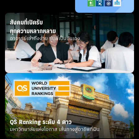
3 มีทุนการศึกษา/โปรโมชั่นอะไรบ้าง (เฉพาะผู้สมัครภาคปกติ)
สมัครและมอบตัว 40 คนแรก รับทุนส่วนลดค่าเทอมพิเศษ
40,000 บาท พร้อม Ipad 1 เครื่อง
สังคมที่เปิดรับ
4 คุณสมบัติผู้สมัครเรียน ภาคปกติ เป็นผู้จบการศึกษาในวุฒิ
ทุกความหลากหลาย
ม.6 / กศน / ปวช หรือเทียบเท่า
อาจารย์เข้าถึงง่าย รุ่นพี่เป็นกันเอง
"ภาคพิเศษ (มีข้อใดข้อหนึ่ง ดังนี้)
จบปวส. หรือ จบปริญญาตรีมาแล้ว
จบหลักสูตรผู้ช่วยพยาบาล
มีประสบการณ์ทำงานในสายงานสุขภาพและความงามไม่
ต่ำกว่า 2 ปี"
5 จุดเด่นหลักสูตร " เป็นหลักสูตรแรกๆในประเทศไทยที่
เปิดสอนเกี่ยวกับการบูรณาการศาสตร์ทางด้านการดูแล
สุขภาพและความงามที่น่าสนใจเอาไว้ด้วยกัน
QS Ranking ระดับ 4 ดาว
มีหน่วยงานพันธมิตรทางด้านสุขภาพและความงาม อาทิ
เช่น โรงพยาบาลผิวหนังอโศก Panpuri ฯลฯ ที่ให้การ
มหาวิทยาลัยแห่งโอกาส เส้นทางสู่อาชีพที่ฝัน
รองรับการฝึกงานและการทำงานหลังจากที่จบการศึกษา