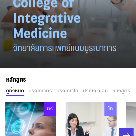
หลักสูตร
ดูทั้งหมด
ปริญญาตรี
ปริญญาโท
ปริญญาเอก
หลักสูตรระย
ตรี
โท