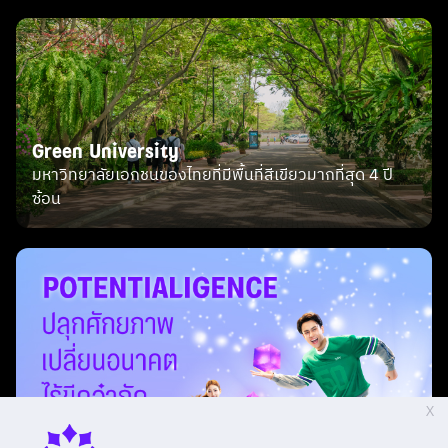
เรียนจริง ปฏิบัติจริงใน facility ที่ครบครันและทันสมัย
และเรียนรู้และฝึกงานในสถานประกอบการจริง
เป็น Wellness therapist มีงานรองรับ รายได้สูง เป็นที่
ต้องการทั่วโลก สายงานแห่งอนาคต
ได้รับใบประกาศนียบัตรมาตรฐานฝีมือแรงงานแห่งชาติ
Green University
ในด้านต่างๆ เช่น การนวดไทย สปาตะวันตก
มหาวิทยาลัยเอกชนของไทยที่มีพื้นที่สีเขียวมากที่สุด 4 ปี
เป็นสาขาอาชีพที่ตลาดแรงงานด้านสุขภาพกำลังมาแรง
ซ้อน
และเป็นที่ต้องการสูง
อยู่ในเทรนด์ธุรกิจที่ไม่เคยตกเทรนด์ e.g. cosmetic,
anti-aging etc.
เน้นการลงมือทำ สร้างพัฒนาผลิตภัณฑ์
ไม่ต้องจบวิทย์ก็เรียนได้"
6 จบไปทำงานอะไร "- ทำงานในคลินิกความงามและชะลอ
วัย (Medical Aesthetic & Anti-aging Clinic)
ทำงานใน Wellness Center เช่น Wellness therapist,
X
Advisor, Supervisor, Manager, Regional manager