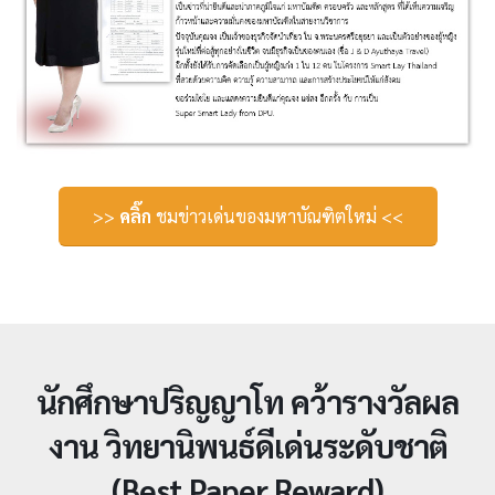
>>
คลิ๊ก
ชมข่าวเด่นของมหาบัณฑิตใหม่ <<
นักศึกษาปริญญาโท คว้ารางวัลผล
งาน วิทยานิพนธ์ดีเด่นระดับชาติ
(Best Paper Reward)