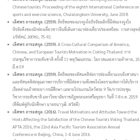
Chinese tourists. Proceeding of the eighth International Conference on
sports and exercise science, Chulalongkorn University, June 2018.
เลิศพร ภาระสกุล. (2559).
อิทธิพลของแรงจูงใจปัจจัยผลักที่มีต่อแรงจูงใจ
ปัจจัยดึงของนักท่องเที่ยวชาวจีนที่เดินทางมาท่องเที่ยวประเทศไทย.
วารสารสุทธิ
ปริทัศน์
, 30
(96), 75-92.
เลิศพร ภาระสกุล. (2559).
A Cross-Cultural Comparison of America,
Chinese, and European Tourists Motivation in Cisiting Thailand. การ
ประชุมวิชาการระดับชาติ ครั้งที่ 11 พหุวัฒนธรรม : โอกาสและความท้าทาย, 25
มี.ค.59
เลิศพร ภาระสกุล. (2559).
อิทธิพลของทัศนคติต่อการท่องเที่ยวแบบอิงศาสนา
และทัศนคติต่อคุณภาพการบริการที่มีต่อความพึงพอใจโดยรวมต่อการให้บริการ
เรือดด่วนเจ้าพระยา กรณีศึกษา เฉพาะโปรแกรมไหว้พระ 9 วัด/การประชุม
วิชาการระดับชาติ มหาวิทยาลัยราชภัฏพระนครศรีอยุธยา วันที่ 7-8 ก.ค. 2559
(ตีพิมพ์คู่กับนักศึกษา นายธนาวุฒิ สวัสดี)
เลิศพร ภาระสกุล. (2016).
Travel Motivations and Attitudes Toward the
Hosts Affecting the Satisfaction of the Chinese Tourists Visting Thailand.
APTA 2016, the 22nd Asia Pacific Tourism Association Annual
Conference in Beijing, China, 1-4 June 2016.