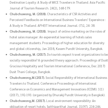
Destination Loyalty: A Study of MICE Travelers in Thailand. Asia Pacific
Journal of Tourism Research. 24(2), 168-179.
Chubchuwong, M. (2018).
Characteristics of CSR Activities and
Perceived Feedbacks on International Business Travelers’ Expereince :
A Study in Thailand. APHEIT International Journal. (7)2, 24- 38.
Chubchuwong, M. (2018).
Impact of online marketing on the roles of
hotel sales manager: An experenital learning of hotels sales
management students. Proceedings of higher education for diversity
and global citizenship, Jan 2018, Kasem Pundit University, Bangkok.
Chubchuwong, M. (2017).
Do tourists expect travel organizations to be
socially responsible? A grounded theory approach. Proceedings of Dusit
Gracious Hospitality and Tourism International Conference, Dec 2017}
Dusit Thani College, Bangkok.
Chubchuwong,M.(2017).
Social Responsibility of International Business
Travelers to Thailand. Conference Proceedings of International
Conference on Economics and Management Innovations (ICEMI). 1(1)
(2017), 192-193. (organized by Dhurakij Pundit University in Bangkok).
Chubchuwong,M. (2017).
Local environment responsibility: An
obligation of resort hotels. Sutthiparithat Journal. 31(97). 234-246.