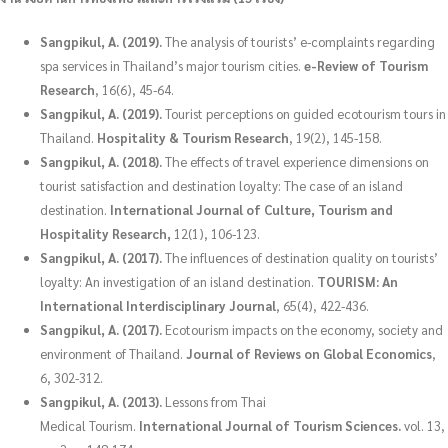
Sangpikul, A. (2019).
The analysis of tourists’ e-complaints regarding
spa services in Thailand’s major tourism cities.
e-Review of Tourism
Research
, 16(6), 45-64.
Sangpikul, A. (2019).
Tourist perceptions on guided ecotourism tours in
Thailand.
Hospitality & Tourism Research
, 19(2), 145-158.
Sangpikul, A. (2018).
The effects of travel experience dimensions on
tourist satisfaction and destination loyalty: The case of an island
destination.
International Journal of Culture, Tourism and
Hospitality Research,
12(1), 106-123.
Sangpikul, A. (2017).
The influences of destination quality on tourists’
loyalty: An investigation of an island destination.
TOURISM: An
International Interdisciplinary Journal
, 65(4), 422-436.
Sangpikul, A. (2017).
Ecotourism impacts on the economy, society and
environment of Thailand.
Journal of Reviews on Global Economics
,
6, 302-312.
Sangpikul, A. (2013).
Lessons from Thai
Medical Tourism.
International Journal of Tourism Sciences.
vol. 13,