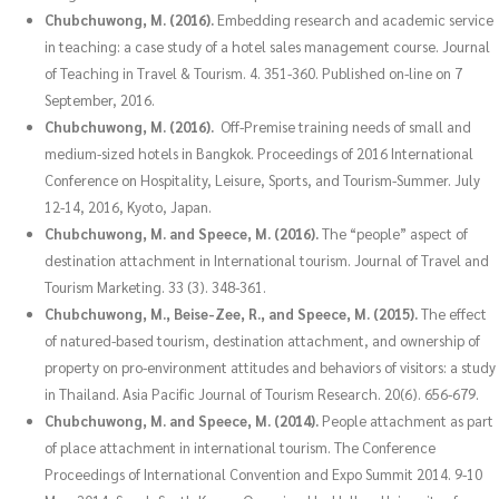
Chubchuwong, M. (2016).
Embedding research and academic service
in teaching: a case study of a hotel sales management course. Journal
of Teaching in Travel & Tourism. 4. 351-360. Published on-line on 7
September, 2016.
Chubchuwong, M. (2016).
Off-Premise training needs of small and
medium-sized hotels in Bangkok. Proceedings of 2016 International
Conference on Hospitality, Leisure, Sports, and Tourism-Summer. July
12-14, 2016, Kyoto, Japan.
Chubchuwong, M. and Speece, M. (2016).
The “people” aspect of
destination attachment in International tourism. Journal of Travel and
Tourism Marketing. 33 (3). 348-361.
Chubchuwong, M., Beise-Zee, R., and Speece, M. (2015).
The effect
of natured-based tourism, destination attachment, and ownership of
property on pro-environment attitudes and behaviors of visitors: a study
in Thailand. Asia Pacific Journal of Tourism Research. 20(6). 656-679.
Chubchuwong, M. and Speece, M. (2014).
People attachment as part
of place attachment in international tourism. The Conference
Proceedings of International Convention and Expo Summit 2014. 9-10