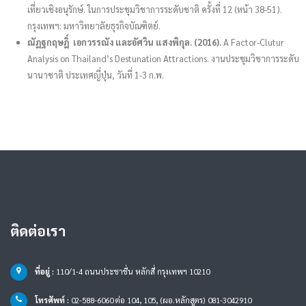
เที่ยวเชิงอนุรักษ์. ในการประชุมวิชาการระดับชาติ ครั้งที่ 12 (หน้า 38-51).
กรุงเทพฯ: มหาวิทยาลัยธุรกิจบัณฑิตย์.
ณัฏฐกฤษฎิ์ เอกวรรณัง และอัศวิน แสงพิกุล. (2016).
A Factor-Clutur
Analysis on Thailand’s Destunation Attractions. งานประชุมวิชาการระดับ
นานาชาติ ประเทศญี่ปุ่น, วันที่ 1-3 ก.พ.
ติดต่อเรา
ที่อยู่ :
110/1-4 ถนนประชาชื่น หลักสี่ กรุงเทพฯ 10210
โทรศัพท์ :
02-588-6060 ต่อ 104, 105, (ผอ.หลักสูตร) 081-3042910