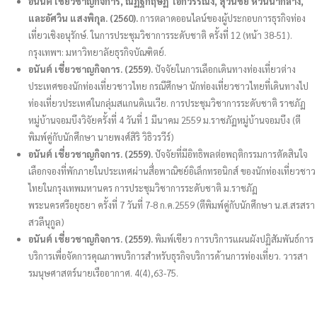
อนันต์ เชี่ยวชาญกิจการ, ณัฏฐกฤษฏิ์ เอกวรรณัง, สุวันชัย หวนนากลาง,
และอัศวิน แสงพิกุล. (2560).
การตลาดออนไลน์ของผู้ประกอบการธุรกิจท่อง
เที่ยวเชิงอนุรักษ์. ในการประชุมวิชาการระดับชาติ ครั้งที่ 12 (หน้า 38-51).
กรุงเทพฯ: มหาวิทยาลัยธุรกิจบัณฑิตย์.
อนันต์ เชี่ยวชาญกิจการ. (2559).
ปัจจัยในการเลือกเดินทางท่องเที่ยวต่าง
ประเทศของนักท่องเที่ยวชาวไทย กรณีศึกษา นักท่องเที่ยวชาวไทยที่เดินทางไป
ท่องเที่ยวประเทศในกลุ่มสแกนดิเนเวีย. การประชุมวิชาการระดับชาติ ราชภัฏ
หมู่บ้านจอมบึงวิจัยครั้งที่ 4 วันที่ 1 มีนาคม 2559 ม.ราชภัฏหมู่บ้านจอมบึง (ตี
พิมพ์คู่กับนักศึกษา นายพงศ์สิริ วิธิวรวีร์)
อนันต์ เชี่ยวชาญกิจการ. (2559).
ปัจจัยที่มีอิทธิพลต่อพฤติกรรมการตัดสินใจ
เลือกจองที่พักภายในประเทศผ่านสื่อพาณิชย์อิเล็กทรอนิกส์ ของนักท่องเที่ยวชาว
ไทยในกรุงเทพมหานคร การประชุมวิชาการระดับชาติ ม.ราชภัฏ
พระนครศรีอยุธยา ครั้งที่ 7 วันที่ 7-8 ก.ค.2559 (ตีพิมพ์คู่กับนักศึกษา น.ส.สรสรา
สวลีนุกูล)
อนันต์ เชี่ยวชาญกิจการ. (2559).
พิมพ์เขียว การบริการแผนผังปฏิสัมพันธ์การ
บริการเพื่อจัดการคุณภาพบริการสำหรับธุรกิจบริการด้านการท่องเที่ยว. วารสา
รมนุษศาสตร์นายเรืออากาศ. 4(4),63-75.