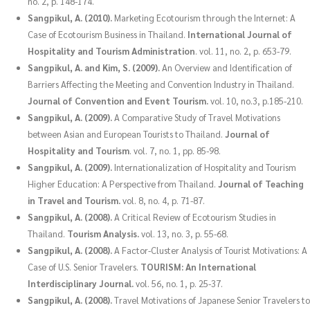
no. 2, p. 148-174.
Sangpikul, A. (2010).
Marketing Ecotourism through the Internet: A
Case of Ecotourism Business in Thailand.
International Journal of
Hospitality and Tourism Administration
. vol. 11, no. 2, p. 653-79.
Sangpikul, A. and Kim, S. (2009).
An Overview and Identification of
Barriers Affecting the Meeting and Convention Industry in Thailand.
Journal of Convention and Event Tourism.
vol. 10, no.3, p.185-210.
Sangpikul, A. (2009).
A Comparative Study of Travel Motivations
between Asian and European Tourists to Thailand.
Journal of
Hospitality and Tourism
. vol. 7, no. 1, pp. 85-98.
Sangpikul, A. (2009).
Internationalization of Hospitality and Tourism
Higher Education: A Perspective from Thailand.
Journal of Teaching
in Travel and Tourism.
vol. 8, no. 4, p. 71-87.
Sangpikul, A. (2008).
A Critical Review of Ecotourism Studies in
Thailand.
Tourism Analysis.
vol. 13, no. 3, p. 55-68.
Sangpikul, A. (2008).
A Factor-Cluster Analysis of Tourist Motivations: A
Case of U.S. Senior Travelers.
TOURISM: An International
Interdisciplinary Journal.
vol. 56, no. 1, p. 25-37.
Sangpikul, A. (2008).
Travel Motivations of Japanese Senior Travelers to