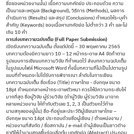
ชื่อของหน่วยงานนั้น) เนื้อความบทคัดย่อ ประกอบด้วย ความ
เป็นมาและเหตุผล (Background), วิธีการ (Methods), ผลการ
ดำเนินการ (Results) และสรุป (Conclusions) กำหนดให้ระบุคำ
สำคัญ (Keywords) ของเนื้อหาบทคัดย่อ ไม่ต่ำกว่า 3 คำ และไม่
เกิน 10 คำ
การส่งบทความฉบับเต็ม (Full Paper Submission)
เปิดรับบทความฉบับเต็ม ตั้งแต่บัดนี้ – 30 พฤษภาคม 2565
บทความต้องมีความยาว 10 – 12 หน้ากระดาษ A4 จัดทำตาม
รูปแบบการเขียนบทความวิจัย ที่กำหนดไว้ ส่งบทความฉบับเต็ม
ในรูปแบบไฟล์ Microsoft Word ทั้งนี้บทความที่ไม่เป็นไปตามรูป
แบบที่กำหนดจะไม่ได้รับการพิจารณา ลำดับในการเขียน
บทความฉบับเต็ม ชื่อเรื่อง (Title) ภาษาไทย - อังกฤษ ขนาด
18pt กำหนดกลางหน้ากระดาษตัวหนา ควรให้มีความกระชับให้
มากที่สุด ชื่อผู้วิจัย ผู้ร่วมวิจัย (ถ้าผู้วิจัย ผู้ร่วมวิจัย มาจาก
หลายหน่วยงาน ให้กำกับตัวเลข 1, 2, 3 เป็นตัวยกไว้ท้าย
นามสกุลของผู้นั้น) ชื่อ-ที่อยู่และประวัติผู้เขียนภาษาไทย –
อังกฤษ ขนาด 14pt ประกอบด้วยชื่อผู้เขียน / ตำแหน่งงาน /
หน่วยงานที่สังกัด / ชื่อสถาบัน / e-mail ถ้าผู้เขียนเป็นชาวต่าง
ชาติให้นำนามสกุลขึ้นก่อนชื่อต้น บทคัดย่อ (Abstract) ประกอบ