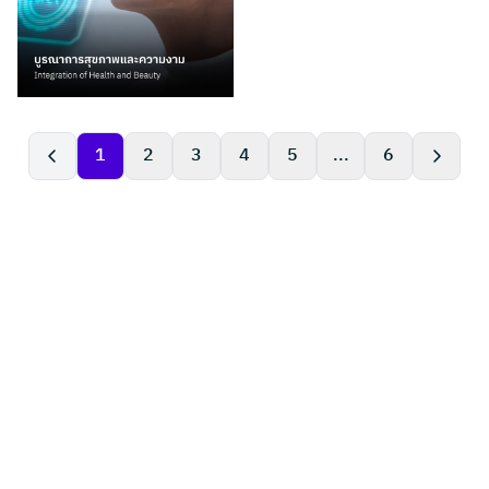
1
2
3
4
5
...
6