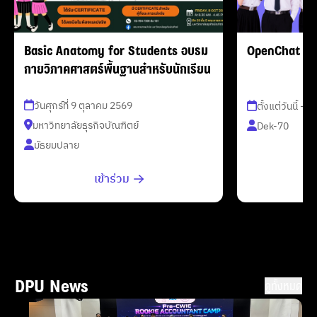
Basic Anatomy for Students อบรม
OpenChat สำ
กายวิภาคศาสตร์พื้นฐานสำหรับนักเรียน
วันศุกร์ที่ 9 ตุลาคม 2569
ตั้งแต่วันนี้ - 
มหาวิทยาลัยธุรกิจบัณฑิตย์
Dek-70
มัธยมปลาย
เข้าร่วม
DPU News
ดูทั้งหมด