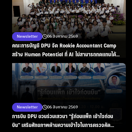
Newsletter
06 สิงหาคม 2569
คณะการบัญชี DPU จัด Rookie Accountant Camp
สร้าง Human Potential ที่ AI ไม่สามารถทดแทนได้
ตามแนวคิดของ ดร.ดาริกา ลัทธพิพัฒน์ อธิการบดี
Newsletter
06 สิงหาคม 2569
การบิน DPU ชวนร่วมเสวนา “รู้ก่อนแพ็ก เข้าใจก่อน
บิน” เสริมศักยภาพด้านความเข้าใจในการตรวจคัด