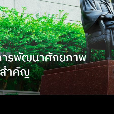
ะการพัฒนาศักยภาพ

ามสำคัญ