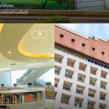
ก่สังคม

ชน์อย่างเต็มที่