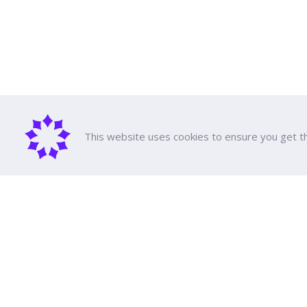
This website uses cookies to ensure you get t
เกี่ยวกับม
ประวัติความ
คณะผู้บริหา
รางวัลและ
มหาวิทยาลัยธุรกิจบัณฑิตย์
หลักสูตรทั้
ค่าเทอม
110/1-4 ถนนประชาชื่น ทุ่งสองห้อง

ทุนการศึกษ
เขตหลักสี่ กรุงเทพฯ 10210