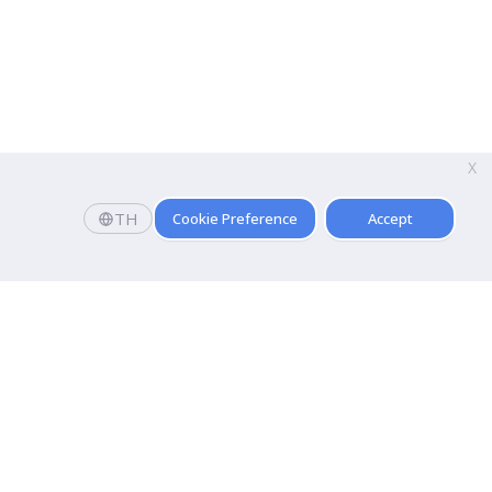
X
TH
Cookie Preference
Accept
คณะ
การบัญชี
คณะนิเทศศาสตร์
โลยี
คณะศิลปกรรมศาสตร์
คณะนิติศาสตร์ปรีดี พนมยงค์
นการบิน
คณะรัฐประศาสนศาสตร์
อร์เทนเมนต์
คณะการท่องเที่ยวและการโรงแรม
คณะศิลปศาสตร์