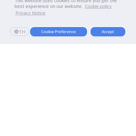
This website uses cookies to ensure you get the
best experience on our website.
Cookie policy
Privacy Notice
TH
Cookie Preference
Accept
มหาวิทยาลัยธุรกิจบัณฑิตย์
110/1-4 ถนนประชาชื่น ทุ่งสองห้อง

เขตหลักสี่ กรุงเทพฯ 10210
ดูเส้นทาง
ติดต่อเรา