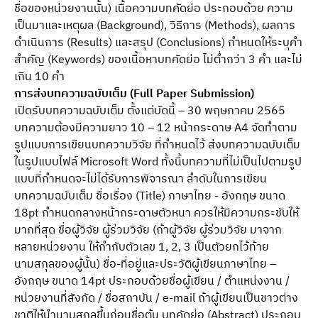
ชื่อของหน่วยงานนั้น) เนื้อความบทคัดย่อ ประกอบด้วย ความ
เป็นมาและเหตุผล (Background), วิธีการ (Methods), ผลการ
ดำเนินการ (Results) และสรุป (Conclusions) กำหนดให้ระบุคำ
สำคัญ (Keywords) ของเนื้อหาบทคัดย่อ ไม่ต่ำกว่า 3 คำ และไม่
เกิน 10 คำ
การส่งบทความฉบับเต็ม (Full Paper Submission)
เปิดรับบทความฉบับเต็ม ตั้งแต่บัดนี้ – 30 พฤษภาคม 2565
บทความต้องมีความยาว 10 – 12 หน้ากระดาษ A4 จัดทำตาม
รูปแบบการเขียนบทความวิจัย ที่กำหนดไว้ ส่งบทความฉบับเต็ม
ในรูปแบบไฟล์ Microsoft Word ทั้งนี้บทความที่ไม่เป็นไปตามรูป
แบบที่กำหนดจะไม่ได้รับการพิจารณา ลำดับในการเขียน
บทความฉบับเต็ม ชื่อเรื่อง (Title) ภาษาไทย - อังกฤษ ขนาด
18pt กำหนดกลางหน้ากระดาษตัวหนา ควรให้มีความกระชับให้
มากที่สุด ชื่อผู้วิจัย ผู้ร่วมวิจัย (ถ้าผู้วิจัย ผู้ร่วมวิจัย มาจาก
หลายหน่วยงาน ให้กำกับตัวเลข 1, 2, 3 เป็นตัวยกไว้ท้าย
นามสกุลของผู้นั้น) ชื่อ-ที่อยู่และประวัติผู้เขียนภาษาไทย –
อังกฤษ ขนาด 14pt ประกอบด้วยชื่อผู้เขียน / ตำแหน่งงาน /
หน่วยงานที่สังกัด / ชื่อสถาบัน / e-mail ถ้าผู้เขียนเป็นชาวต่าง
ชาติให้นำนามสกุลขึ้นก่อนชื่อต้น บทคัดย่อ (Abstract) ประกอบ