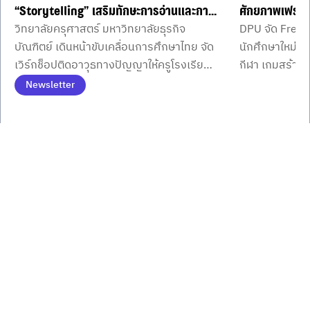
“Storytelling” เสริมทักษะการอ่านและการ
ศักยภาพเฟรชชี่
วิทยาลัยครุศาสตร์ มหาวิทยาลัยธุรกิจ
DPU จัด Fresh
คิดของผู้เรียน
คณะ
บัณฑิตย์ เดินหน้าขับเคลื่อนการศึกษาไทย จัด
นักศึกษาใหม่จ
เวิร์กช็อปติดอาวุธทางปัญญาให้ครูโรงเรียน
กีฬา เกมสร้าง
พื้นที่ภาคกลางตอนบนนำเรื่องเล่าทรงพลัง
พร้อมมินิคอนเส
Newsletter
เสริมศักยภาพการคิดและการอ่านอย่าง
มิตรภาพ เครือ
Item
1
ยั่งยืน
รั้วมหาวิทยาลัย
of
3