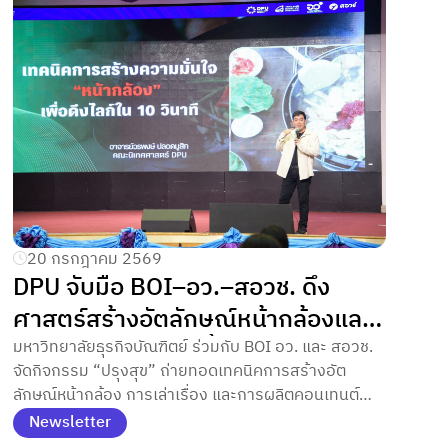
20 กรกฎาคม 2569
DPU จับมือ BOI–อว.–สอวช. ดึง
ศาสตร์สร้างอัตลักษณ์หน้ากล้องและ
การผลิตคอนเทนต์ ปั้น ‘สถาปนิก
มหาวิทยาลัยธุรกิจบัณฑิตย์ ร่วมกับ BOI อว. และ สอวช.
จัดกิจกรรม “ปรุงสุข” ถ่ายทอดเทคนิคการสร้างอัต
สุขภาพ’ เจาะเทคนิคพัฒนาศักยภาพ
ลักษณ์หน้ากล้อง การเล่าเรื่อง และการผลิตคอนเทนต์
สื่อสารไปยังกลุ่มเป้าหมาย
ด้วย AI เพื่อยกระดับผู้ประกอบการสุขภาพสู่ตลาด
Newsletter