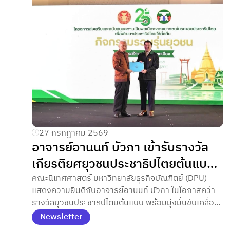
27 กรกฎาคม 2569
อาจารย์อานนท์ บัวภา เข้ารับรางวัล
เกียรติยศยุวชนประชาธิปไตยต้นแบบ
จากประธานรัฐสภา
คณะนิเทศศาสตร์ มหาวิทยาลัยธุรกิจบัณฑิตย์ (DPU)
แสดงความยินดีกับอาจารย์อานนท์ บัวภา ในโอกาสคว้า
รางวัลยุวชนประชาธิปไตยต้นแบบ พร้อมมุ่งมั่นขับเคลื่อน
วิสัยทัศน์ในการพัฒนาครีเอเตอร์รุ่นใหม่ที่มีคุณภาพและมี
Newsletter
คุณธรรม