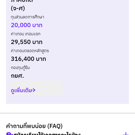
ภาคปกติ
แบบกู้ยืม
แบบไม่กู้ยืม
(จ-ศ)
ทุนส่วนลดการศึกษา
ปี
เทอม
ค่าเทอม
ทุน กยศ.
ส่วนต่าง
20,000 บาท
ค่าเทอม เทอมแรก
รวม
-
-
-
29,550 บาท
ค่าเทอมตลอดหลักสูตร
316,400 บาท
กองทุนกู้ยืม
กยศ.
ดูเพิ่มเติม
คำถามที่พบบ่อย (FAQ)
สมัครเรียนใช้เอกสารอะไรบ้าง