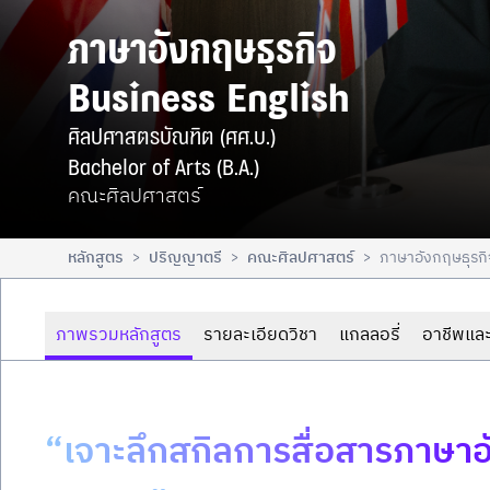
ภาษาอังกฤษธุรกิจ

Business English
ศิลปศาสตรบัณฑิต (ศศ.บ.)

Bachelor of Arts (B.A.)
คณะศิลปศาสตร์
หลักสูตร
ปริญญาตรี
คณะศิลปศาสตร์
ภาษาอังกฤษธุรกิ
>
>
>
ภาพรวมหลักสูตร
รายละเอียดวิชา
แกลลอรี่
อาชีพและ
“เจาะลึกสกิลการสื่อสารภาษาอ