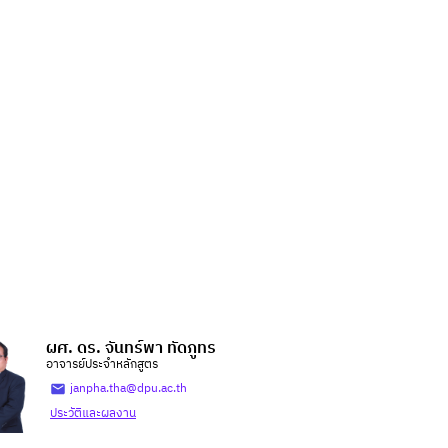
ผศ. ดร. จันทร์พา ทัดภูทร
อาจารย์ประจำหลักสูตร
janpha.tha@dpu.ac.th
ประวัติและผลงาน