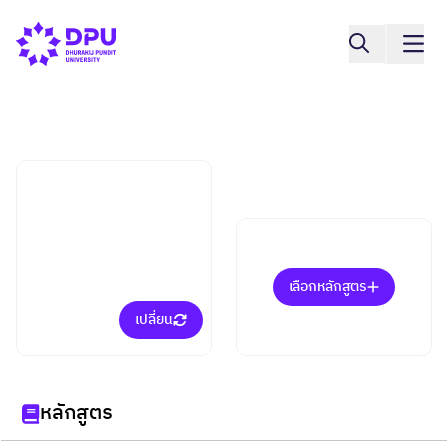
คณะศิลปศาสตร์
ภาษาอังกฤษธุรกิจ (ป.ตรี)
เลือกหลักสูตร
เปลี่ยน
หลักสูตร