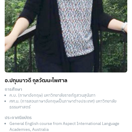
อ.ปทุมมาวดี กุลวัฒนะไพศาล
การศึกษา
ค.บ. (ภาษาอังกฤษ) มหาวิทยาลัยราชภัฎสวนสุนันทา
ศศ.ม. (การสอนภาษาอังกฤษเป็นภาษาต่างประเทศ) มหาวิทยาลัย
ธรรมศาสตร์
ประกาศนียบัตร
General English course from Aspect International Language
Academies, Australia