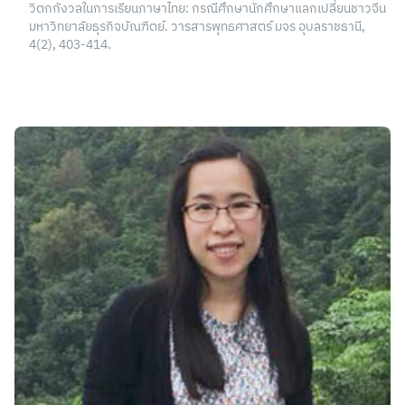
วิตกกังวลในการเรียนภาษาไทย: กรณีศึกษานักศึกษาแลกเปลี่ยนชาวจีน
มหาวิทยาลัยธุรกิจบัณฑิตย์. วารสารพุทธศาสตร์ มจร อุบลราชธานี,
4(2), 403-414.