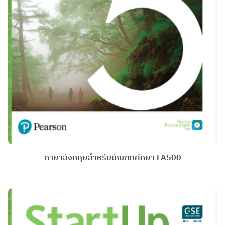
ภาษาอังกฤษสำหรับบัณฑิตศึกษา LA500