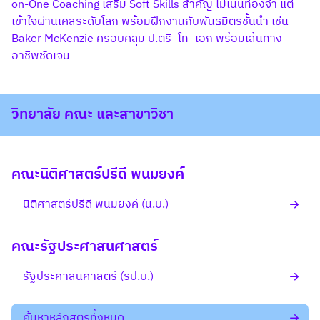
on-One Coaching เสริม Soft Skills สำคัญ ไม่เน้นท่องจำ แต่
เข้าใจผ่านเคสระดับโลก พร้อมฝึกงานกับพันธมิตรชั้นนำ เช่น
Baker McKenzie ครอบคลุม ป.ตรี–โท–เอก พร้อมเส้นทาง
อาชีพชัดเจน
วิทยาลัย คณะ และสาขาวิชา
คณะนิติศาสตร์ปรีดี พนมยงค์
นิติศาสตร์ปรีดี พนมยงค์ (น.บ.)
คณะรัฐประศาสนศาสตร์
รัฐประศาสนศาสตร์ (รป.บ.)
ค้นหาหลักสูตรทั้งหมด