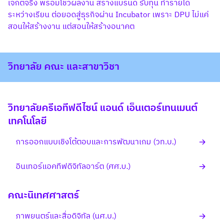
เจกต์จริง พร้อมโชว์ผลงาน สร้างแบรนด์ รับทุน ทำรายได้
ระหว่างเรียน ต่อยอดสู่ธุรกิจผ่าน Incubator เพราะ DPU ไม่แค่
สอนให้สร้างงาน แต่สอนให้สร้างอนาคต
วิทยาลัย คณะ และสาขาวิชา
วิทยาลัยครีเอทีฟดีไซน์ แอนด์ เอ็นเตอร์เทนเมนต์
เทคโนโลยี
การออกแบบเชิงโต้ตอบและการพัฒนาเกม (วท.บ.)
อินเทอร์แอคทีฟดิจิทัลอาร์ต (ศศ.บ.)
คณะนิเทศศาสตร์
ภาพยนตร์และสื่อดิจิทัล (นศ.บ.)