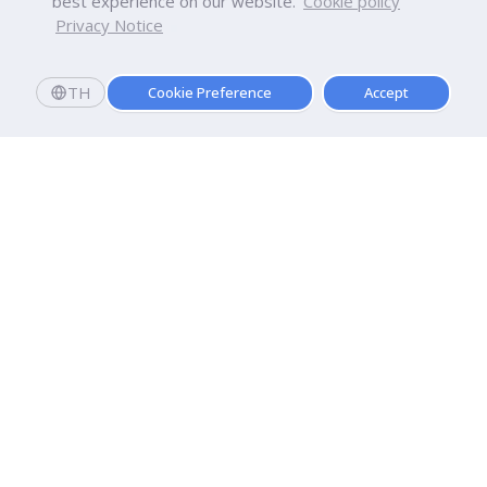
best experience on our website.
Cookie policy
Privacy Notice
TH
Cookie Preference
Accept
มหาวิทยาลัยธุรกิจบัณฑิตย์
110/1-4 ถนนประชาชื่น ทุ่งสองห้อง

เขตหลักสี่ กรุงเทพฯ 10210
ดูเส้นทาง
ติดต่อเรา