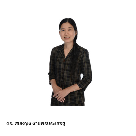
ดร. สมหญิง งามพรประเสริฐ