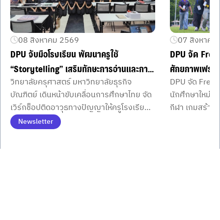
08 สิงหาคม 2569
07 สิงหาคม
DPU จับมือโรงเรียน พัฒนาครูใช้
DPU จัด Fres
“Storytelling” เสริมทักษะการอ่านและการ
ศักยภาพเฟรชชี่
วิทยาลัยครุศาสตร์ มหาวิทยาลัยธุรกิจ
DPU จัด Fresh
คิดของผู้เรียน
คณะ
บัณฑิตย์ เดินหน้าขับเคลื่อนการศึกษาไทย จัด
นักศึกษาใหม่จ
เวิร์กช็อปติดอาวุธทางปัญญาให้ครูโรงเรียน
กีฬา เกมสร้าง
พื้นที่ภาคกลางตอนบนนำเรื่องเล่าทรงพลัง
พร้อมมินิคอนเส
Newsletter
เสริมศักยภาพการคิดและการอ่านอย่าง
มิตรภาพ เครือ
Item
1
ยั่งยืน
รั้วมหาวิทยาลัย
of
3