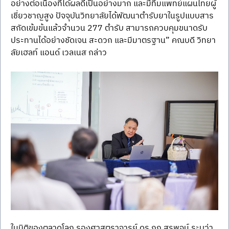
อย่างต่อเนื่องที่ได้ผลดีเป็นอย่างมาก และมีทีมแพทย์แผนไทยผู้
เชี่ยวชาญสูง ปัจจุบันวิทยาลัยได้พัฒนาตำรับยาในรูปแบบสาร
สกัดเข้มข้นแล้วจำนวน 277 ตำรับ สามารถควบคุมขนาดรับ
ประทานได้อย่างชัดเจน สะดวก และมีมาตรฐาน” คณบดี วิทยา
ลัยเฮลท์ แอนด์ เวลเนส กล่าว
ในมิติของตลาดโลก รองศาสตราจารย์ ดร.ภก.สุรพจน์ ระบุว่า 