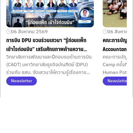
06 สิงหาคม 2569
06 สิงหาคม
การบิน DPU ชวนร่วมเสวนา “รู้ก่อนแพ็ก
คณะการบัญชี 
เข้าใจก่อนบิน” เสริมศักยภาพด้านความ
Accountant 
วิทยาลัยการพัฒนาและฝึกอบรมด้านการบิน
คณะการบัญชี 
เข้าใจในการตรวจคัดกรองและสิทธิผู้
Potential ที่
(CADT) มหาวิทยาลัยธุรกิจบัณฑิตย์ (DPU)
Camp ครั้งที่ 5
โดยสาร ก่อนกฎหมายใหม่เริ่มใช้ 16 ตุลาคม
แนวคิดของ ดร.
ร่วมกับ ชสบ. จัดเสวนาให้ความรู้เรื่องการ
Human Potentia
นี้
อธิการบดี
ตรวจคัดกรอง สิทธิผู้โดยสาร และ การเตรี
นักศึกษา ลง C
Newsletter
Newsletter
ยมสัมภาระ ก่อนกฎหมายใหม่มีผลบังคับใช้
Item
1
วันที่ 16 ตุลาคม 2569 นี้
of
3