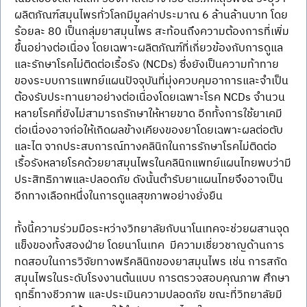
ผลิตภัณฑ์สมุนไพรทั่วโลกมีมูลค่าประมาณ 6 ล้านล้านบาท โดย
ร้อยละ 80 เป็นกลุ่มยาสมุนไพร สะท้อนถึงความต้องการที่เพิ่ม
ขึ้นอย่างต่อเนื่อง โดยเฉพาะผลิตภัณฑ์ที่เกี่ยวข้องกับการดูแล
และรักษาโรคไม่ติดต่อเรื้อรัง (NCDs) ซึ่งยังเป็นความท้าทาย
ของระบบการแพทย์แผนปัจจุบันที่มุ่งควบคุมอาการและจำเป็น
ต้องรับประทานยาอย่างต่อเนื่องโดยเฉพาะโรค NCDs จำนวน
หลายโรคที่ยังไม่สามารถรักษาให้หายขาด อีกทั้งการใช้ยาเคมี
ต่อเนื่องอาจก่อให้เกิดผลข้างเคียงของยาโดยเฉพาะผลต่อตับ
และไต จากประสบการณ์ทางคลินิกในการรักษาโรคไม่ติดต่อ
เรื้อรังหลายโรคด้วยยาสมุนไพรในคลินิกแพทย์แผนไทยพบว่ามี
ประสิทธิภาพและปลอดภัย ดังนั้นตำรับยาแผนไทยจึงอาจเป็น
อีกทางเลือกหนึ่งในการดูแลสุขภาพอย่างยั่งยืน
ทั้งนี้ความร่วมมือระหว่างวิทยาลัยกับนาโนเทคจะช่วยผสานจุด
แข็งของทั้งสองฝ่าย โดยนาโนเทค  มีความเชี่ยวชาญด้านการ
ทดสอบในการวิจัยทางพรีคลินิกของยาสมุนไพร เช่น การสกัด
สมุนไพรในระดับโรงงานต้นแบบ การตรวจสอบคุณภาพ ศึกษา
ฤทธิ์ทางชีวภาพ และประเมินความปลอดภัย ขณะที่วิทยาลัยมี