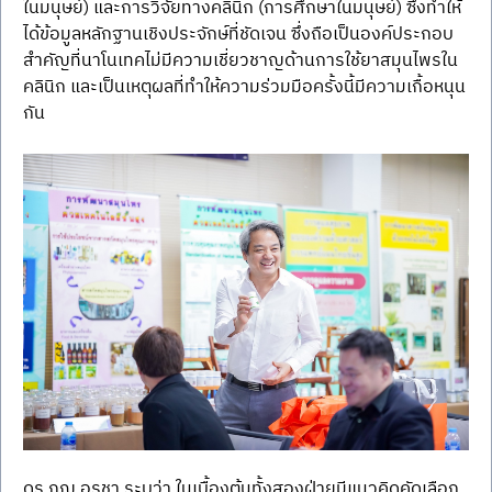
ในมนุษย์) และการวิจัยทางคลินิก (การศึกษาในมนุษย์) ซึ่งทำให้
ได้ข้อมูลหลักฐานเชิงประจักษ์ที่ชัดเจน ซึ่งถือเป็นองค์ประกอบ
สำคัญที่นาโนเทคไม่มีความเชี่ยวชาญด้านการใช้ยาสมุนไพรใน
คลินิก และเป็นเหตุผลที่ทำให้ความร่วมมือครั้งนี้มีความเกื้อหนุน
กัน
ดร.ภญ.อุรชา ระบุว่า ในเบื้องต้นทั้งสองฝ่ายมีแนวคิดคัดเลือก