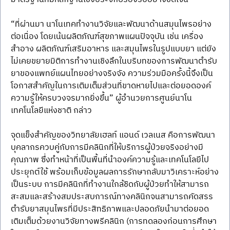
“ที่ผ่านมา นาโนเทคทำงานวิจัยและพัฒนาด้านสมุนไพรอย่าง
ต่อเนื่อง โดยเน้นผลิตภัณฑ์สุขภาพแผนปัจจุบัน เช่น เครื่อง
สำอาง ผลิตภัณฑ์เสริมอาหาร และสมุนไพรในรูปแบบยา แต่ยัง
ไม่เคยขยายมิติการทำงานเชิงลึกในบริบทของการพัฒนาตำรับ
ยาของแพทย์แผนไทยอย่างจริงจัง ความร่วมมือครั้งนี้จึงเป็น
โอกาสสำคัญในการเติมเต็มส่วนที่ขาดหายไปและต่อยอดองค์
ความรู้ให้ครบวงจรมากยิ่งขึ้น” ผู้อำนวยการศูนย์นาโน
เทคโนโลยีแห่งชาติ กล่าว
จุดแข็งสำคัญของวิทยาลัยเฮลท์ แอนด์ เวลเนส คือการพัฒนา
บุคลากรควบคู่กับการมีคลินิกที่ให้บริการผู้ป่วยจริงอย่างมี
คุณภาพ ซึ่งทำหน้าที่เป็นพื้นที่นำองค์ความรู้และเทคโนโลยีไป
ประยุกต์ใช้ พร้อมเก็บข้อมูลผลการรักษากลับมาวิเคราะห์อย่าง
เป็นระบบ การมีคลินิกที่ทำงานใกล้ชิดกับผู้ป่วยทำให้สามารถ
สะสมและสร้างสมประสบการณ์ทางคลินิกจนสามารถคัดสรร
ตำรับยาสมุนไพรที่มีประสิทธิภาพและปลอดภัยนำมาต่อยอด
เติมเต็มด้วยงานวิจัยทางพรีคลินิก (การทดลองก่อนการศึกษา