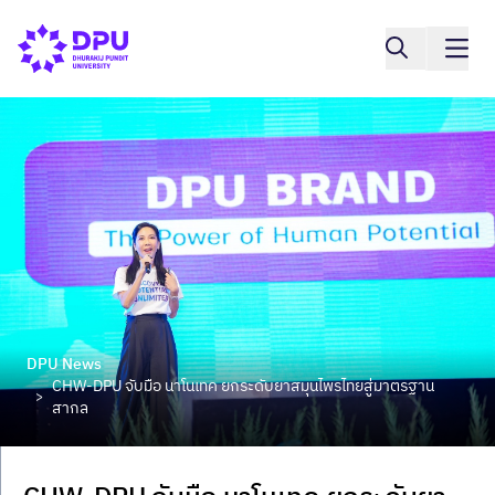
DPU News
CHW-DPU จับมือ นาโนเทค ยกระดับยาสมุนไพรไทยสู่มาตรฐาน
>
สากล