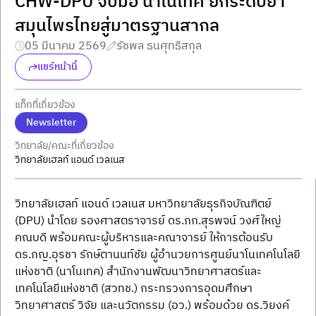
CHW-DPU จับมือ นาโนเทค ยกระดับยา
สมุนไพรไทยสู่มาตรฐานสากล
05 มีนาคม 2569
รัชพล ธนศุทธิสกุล
แชร์หน้านี้
แท็กที่เกี่ยวข้อง
Newsletter
วิทยาลัย/คณะที่เกี่ยวข้อง
วิทยาลัยเฮลท์ แอนด์ เวลเนส
วิทยาลัยเฮลท์ แอนด์ เวลเนส มหาวิทยาลัยธุรกิจบัณฑิตย์ 
(DPU) นำโดย รองศาสตราจารย์ ดร.ภก.สุรพจน์ วงศ์ใหญ่ 
คณบดี พร้อมคณะผู้บริหารและคณาจารย์ ให้การต้อนรับ 
ดร.ภญ.อุรชา รักษ์ตานนท์ชัย ผู้อำนวยการศูนย์นาโนเทคโนโลยี
แห่งชาติ (นาโนเทค) สำนักงานพัฒนาวิทยาศาสตร์และ
เทคโนโลยีแห่งชาติ (สวทช.) กระทรวงการอุดมศึกษา 
วิทยาศาสตร์ วิจัย และนวัตกรรม (อว.) พร้อมด้วย ดร.วิยงค์ 