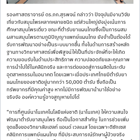
รองศาสตราจารย์ ดร.ภก.สุรพจน์ กล่าวว่า ปัจจุบันมีงานวิจัย
เกี่ยวกับสมุนไพรหลากหลายชนิด แต่ส่วนใหญ่ยังมุ่งเน้นการ
ศึกษาสมุนไพรเดี่ยว ขณะที่ตำรับยาแผนไทยซึ่งเป็นการผสม
ผสานสมุนไพรตามภูมิปัญญาแพทย์แผนไทย ยังจำเป็นต้องได้
รับการพัฒนาอย่างเป็นระบบมากขึ้น ทั้งในด้านการสร้างหลัก
ฐานทางวิทยาศาสตร์เพื่อพิสูจน์ให้เป็นที่ประจักษ์ที่จะให้เกิด
ความยอมรับในด้านประสิทธิภาพ ความปลอดภัยและคุณภาพ 
การนำไปใช้ในคลินิกจริง และการต่อยอดสู่การผลิตในระดับ
อุตสาหกรรมในอนาคต โดยเฉพาะเมื่อประเทศไทยมีตำรับยา
แผนไทยของชาติอยู่มากกว่า 50,000 ตำรับ ซึ่งถือเป็น
ทรัพยากรที่มีคุณค่าสูง หากไม่มีการพัฒนานำมาใช้อย่าง
จริงจัง องค์ความรู้อาจสูญหายไปได้
“การที่ศูนย์นาโนเทคโนโลยีแห่งชาติ (นาโนเทค) ให้ความสนใจ
พัฒนาตำรับยาสมุนไพร ถือเป็นโอกาสสำคัญ ในการช่วยเพิ่ม
จุดแข็งของวิทยาลัยเฮลท์ แอนด์ เวลเนส โดยเฉพาะดีซักเซส 
คลินิกการแพทย์แผนไทย ที่มีประสบการณ์รักษาผู้ป่วยจริง