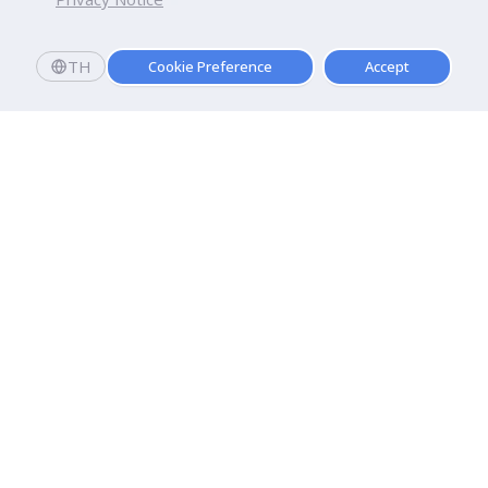
TH
Cookie Preference
Accept
มหาวิทยาลัยธุรกิจบัณฑิตย์
110/1-4 ถนนประชาชื่น ทุ่งสองห้อง

เขตหลักสี่ กรุงเทพฯ 10210
ดูเส้นทาง
ติดต่อเรา