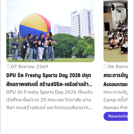
07 สิงหาคม 2569
06 สิงหาคม
DPU จัด Freshy Sports Day 2026 ปลุก
คณะการบัญชี 
ศักยภาพเฟรชชี่ สร้างสปิริต–เครือข่ายข้าม
Accountant 
DPU จัด Freshy Sports Day 2026 ต้อนรับ
คณะการบัญชี 
คณะ
Potential ที่
นักศึกษาใหม่จาก 20 คณะและวิทยาลัย ผ่าน
Camp ครั้งที่ 5
แนวคิดของ ดร.
กีฬา เกมสร้างสรรค์ และกิจกรรมสันทนาการ
Human Potentia
อธิการบดี
พร้อมมินิคอนเสิร์ตจาก LOVEiS สร้าง
นักศึกษา ลง C
Newsletter
มิตรภาพ เครือข่าย และประสบการณ์ร่วมใน
Item
1
รั้วมหาวิทยาลัย