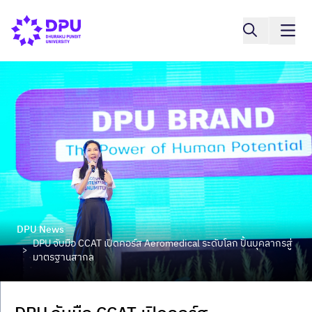
DPU News
DPU จับมือ CCAT เปิดคอร์ส Aeromedical ระดับโลก ปั้นบุคลากรสู่
>
มาตรฐานสากล