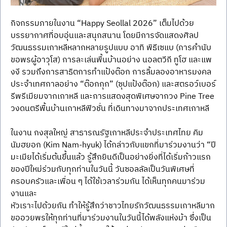
กิจกรรมภายในงาน “Happy Seollal 2026” เต็มไปด้วย
บรรยากาศที่อบอุ่นและสนุกสนาน โดยมีการจัดแสดงศิลป
วัฒนธรรมเกาหลีหลากหลายรูปแบบ อาทิ พิธีเซแบ (การคำนับ
ขอพรผู้อาวุโส) การละเล่นพื้นบ้านอย่าง นอลตวีกี ทูโฮ และแพ
งงี รวมถึงการสาธิตการทำแป้งต๊อก การลิ้มลองอาหารมงคล
ประจำเทศกาลอย่าง “ต๊อกกุก” (ซุปแป้งต๊อก) และสตรอว์เบอร์
รีพรีเมียมจากเกาหลี และการแสดงสุดพิเศษจากวง Pine Tree 
วงดนตรีพื้นบ้านเกาหลีฟิวชั่น ที่เดินทางมาจากประเทศเกาหลี  
ในงาน กงสุลใหญ่ สาธารณรัฐเกาหลีประจำประเทศไทย คิม 
นัมฮยอก (Kim Nam-hyuk) ได้กล่าวกับแขกที่มาร่วมงานว่า “ปี
มะเมียได้เริ่มต้นขึ้นแล้ว รู้สึกยินดีเป็นอย่างยิ่งที่ได้เริ่มก้าวแรก
ของปีใหม่ร่วมกับทุกท่านในวันนี้ วันซอลลัลเป็นวันพิเศษที่
ครอบครัวและเพื่อน ๆ ได้ใช้เวลาร่วมกัน ได้เห็นทุกคนมาร่วม
งานและ
หัวเราะไปด้วยกัน ทำให้รู้สึกว่าชาวไทยรักวัฒนธรรมเกาหลีมาก 
ขออวยพรให้ทุกท่านที่มาร่วมงานในวันนี้ได้พลังแห่งม้า ซึ่งเป็น