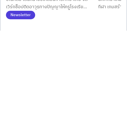
เวิร์กช็อปติดอาวุธทางปัญญาให้ครูโรงเรียน
กีฬา เกมสร้าง
พื้นที่ภาคกลางตอนบนนำเรื่องเล่าทรงพลัง
พร้อมมินิคอนเส
Newsletter
เสริมศักยภาพการคิดและการอ่านอย่าง
มิตรภาพ เครือ
Item
1
ยั่งยืน
รั้วมหาวิทยาลัย
of
3