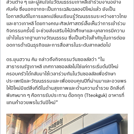
ส่วนต่าง ๆ และผู้สนใจในวัฒนธรรมเกาหลีเข้าร่วมงานอย่าง
คับคั่ง ซึ่งนอกจากจะเป็นการเฉลิมฉลองปีใหม่แล้ว ยังเป็น
โอกาสอันดีในการแลกเปลี่ยนเรียนรู้วัฒนธรรมระหว่างชาวไทย
และชาวเกาหลี โดยทางคณะศิลปศาสตร์เล็งเห็นว่าการเข้าร่วม
กิจกรรมครั้งนี้ จะช่วยส่งเสริมให้นักศึกษาและบุคลากรมีความ
เข้าใจในรากฐานทางวัฒนธรรม ซึ่งเป็นหัวใจสำคัญในการต่อย
อดการดำเนินธุรกิจและการสื่อสารในระดับสากลต่อไป
ดร.ยุนฮวาน คิม กล่าวถึงกิจกรรมวันซอลลัลว่า “ใน
สาธารณรัฐเกาหลี เทศกาลซอลลัลไม่ใช่แค่การเริ่มต้นปีใหม่ 
ครอบครัวได้กลับมาใช้เวลาร่วมกันในวันซอลลัลเพื่อรักษา
ประเพณีและวัฒนธรรมและเพื่อขอบคุณปีที่ผ่านมาและอวยพร
ให้ปีใหม่มีแต่สิ่งที่ดีในด้านสุขภาพและด้านความร่ำรวย อีกสิ่งที่
พิเศษมาก ๆ คือการรับประทาน ต๊อกกุก (Tteokguk) อาหารที่
แทนคำอวยพรในวันปีใหม่”