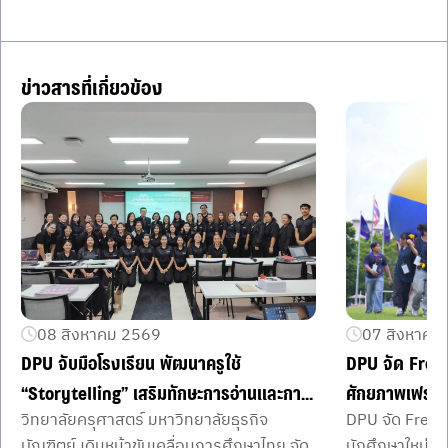
ข่าวสารที่เกี่ยวข้อง
08 สิงหาคม 2569
07 สิงหาคม
DPU จับมือโรงเรียน พัฒนาครูใช้
DPU จัด Fres
“Storytelling” เสริมทักษะการอ่านและการ
ศักยภาพเฟรชชี่
วิทยาลัยครุศาสตร์ มหาวิทยาลัยธุรกิจ
DPU จัด Fresh
คิดของผู้เรียน
คณะ
บัณฑิตย์ เดินหน้าขับเคลื่อนการศึกษาไทย จัด
นักศึกษาใหม่จ