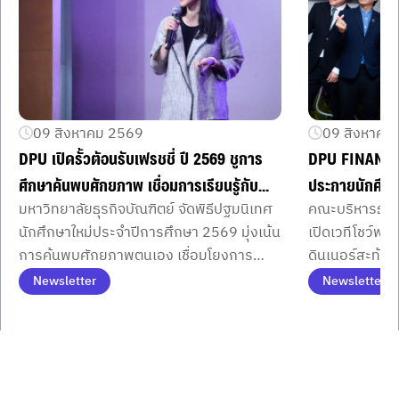
09 สิงหาคม 2569
09 สิงหาคม
DPU เปิดรั้วต้อนรับเฟรชชี่ ปี 2569 ชูการ
DPU FINANCE
ศึกษาค้นพบศักยภาพ เชื่อมการเรียนรู้กับ
ประกายนักศึกษา
มหาวิทยาลัยธุรกิจบัณฑิตย์ จัดพิธีปฐมนิเทศ
คณะบริหารธุรกิ
ประสบการณ์จริง เสริมทักษะ AI–6 DNA
แห่งมิตรภาพ ก
นักศึกษาใหม่ประจำปีการศึกษา 2569 มุ่งเน้น
เปิดเวทีโชว์พล
พร้อมก้าวสู่โลกการทำงานอนาคต
ปฏิบัติจริง
การค้นพบศักยภาพตนเอง เชื่อมโยงการ
ดินเนอร์สะท้อน
เรียนรู้กับประสบการณ์จริงเพื่อก้าวสู่ตลาด
ปฏิบัติจริงพร้
Newsletter
Newsletter
แรงงานยุคใหม่
เงินระดับสากล
Item
1
of
3