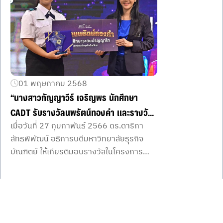
01 พฤษภาคม 2568
“นางสาวกัญญาวีร์ เจริญพร นักศึกษา
CADT รับรางวัลนพรัตน์ทองคำ และรางวัล
เมื่อวันที่ 27 กุมภาพันธ์ 2566 ดร.ดาริกา
ด้านการสื่อสารและความคิดสร้างสรรค์”
ลัทธพิพัฒน์ อธิการบดีมหาวิทยาลัยธุรกิจ
บัณฑิตย์ ให้เกียรติมอบรางวัลในโครงการ
Item
ประกวดนักศึกษานพรัตน์ทองคำ ครั้งที่ 37
1
ณ ห้องประชุมสนม สุทธิพิทักษ์อนุสรณ์ โดยมี
of
คณะผู้บริหาร คณาจารย์ และนักศึกษาเข้า
1
ร่วม