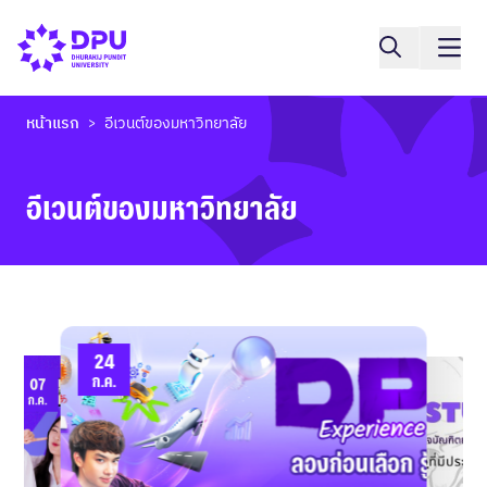
หน้าแรก
อีเวนต์ของมหาวิทยาลัย
>
อีเวนต์ของมหาวิทยาลัย
24
ก.ค.
07
17
07
ก.ค.
ก.ค.
24
.
ก.ค.
ก.ค.