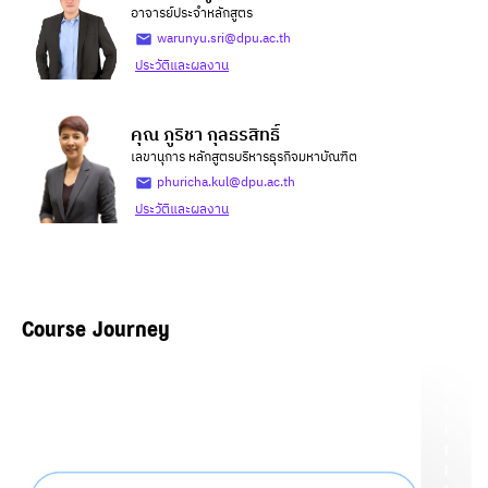
อาจารย์ประจำหลักสูตร
warunyu.sri@dpu.ac.th
ประวัติและผลงาน
คุณ ภูริชา กุลธรสิทธิ์
เลขานุการ หลักสูตรบริหารธุรกิจมหาบัณฑิต
phuricha.kul@dpu.ac.th
ประวัติและผลงาน
Course Journey