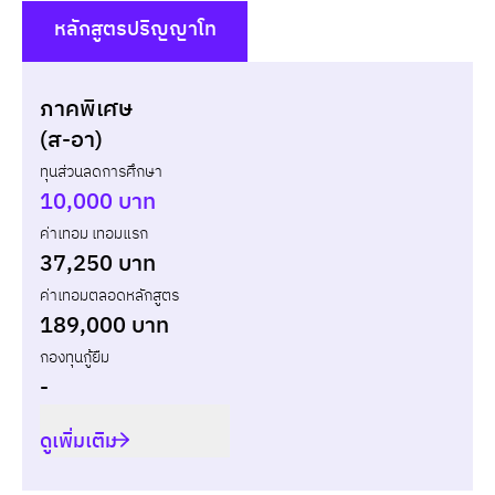
หลักสูตรปริญญาโท
()
ภาคพิเศษ
แบบไม่กู้ยืม
สมัครเรีย
(ส-อา)
ทุนส่วนลดการศึกษา
ปี
เทอม
ค่าเทอม
ทุนส่วนลด
จ่ายจร
10,000 บาท
ค่าเทอม เทอมแรก
รวม
-
-
-
37,250 บาท
ค่าเทอมตลอดหลักสูตร
189,000 บาท
กองทุนกู้ยืม
-
ดูเพิ่มเติม