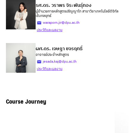
รศ.ดร. วราพร จิระพันธุ์ทอง
ผู้อำนวยการหลักสูตรปริญญาโท สาขาวิชาเทคโนโลยีดิจิทัล
เชิงกลยุทธ์
waraporn.jir@dpu.ac.th
ประวัติและผลงาน
ผศ.ดร. เจษฎา ขจรฤทธิ์
อาจารย์ประจำหลักสูตร
jesada.kaj@dpu.ac.th
ประวัติและผลงาน
Course Journey