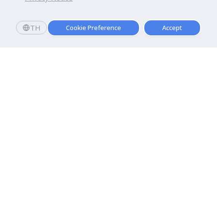
TH
Cookie Preference
Accept
สมัครเลย
เปิดรับสมัครปีการศึกษา 2569 แล้ววันนี้
สมัครเรียนและมอบตัววันนี้
รับทุนการศึกษาทันที
10,000
.-
*
มหาวิทยาลัยธุรกิจบัณฑิตย์
110/1-4 ถนนประชาชื่น ทุ่งสองห้อง

เขตหลักสี่ กรุงเทพฯ 10210
ดูเส้นทาง
ติดต่อเรา