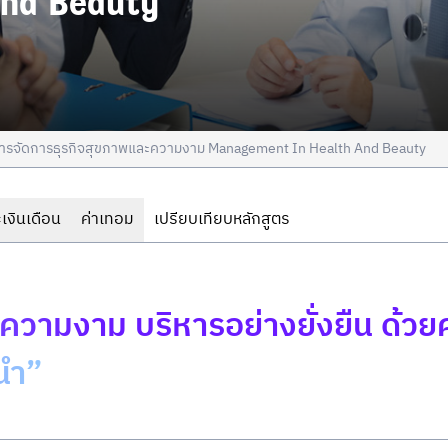
and Beauty
ารจัดการธุรกิจสุขภาพและความงาม Management In Health And Beauty
เงินเดือน
ค่าเทอม
เปรียบเทียบหลักสูตร
ความงาม บริหารอย่างยั่งยืน ด้
นำ”