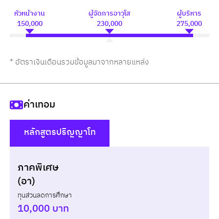
หัวหน้างาน
ผู้จัดการอาวุโส
ผู้บริหาร
150,000
230,000
275,000
* อัตราเงินเดือนรวมข้อมูลมาจากหลายแหล่ง
ค่าเทอม
หลักสูตรปริญญาโท
()
ภาคพิเศษ
แบบไม่กู้ยืม
สมัครเรีย
(อา)
ทุนส่วนลดการศึกษา
ปี
เทอม
ค่าเทอม
ทุนส่วนลด
จ่ายจร
10,000 บาท