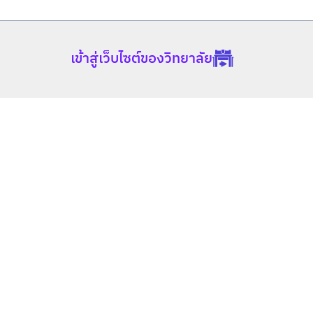
สำหรับงานวิจัยนักศึกษา คลิกที่ลิงก์ด้านล่าง
เทคโนโลยี (ป.โท-ป.เอก)
https://www.dpu.ac.th/th/news/detail/student-research
โทร : 02-954-7300 ต่อ 742, 02-954-7901, มือถือ : 094-
547-6524
เข้าสู่เว็บไซต์ของวิทยาลัย