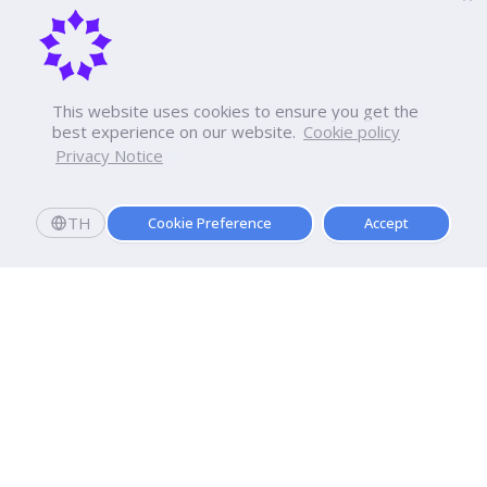
This website uses cookies to ensure you get the
best experience on our website.
Cookie policy
Privacy Notice
TH
Cookie Preference
Accept
สมัครเลย
เปิดรับสมัครปีการศึกษา 2569 แล้ววันนี้
สมัครเรียนและมอบตัววันนี้
รับทุนการศึกษาทันที
10,000
.-
*
มหาวิทยาลัยธุรกิจบัณฑิตย์
110/1-4 ถนนประชาชื่น ทุ่งสองห้อง

เขตหลักสี่ กรุงเทพฯ 10210