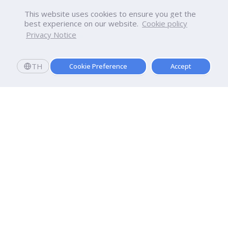
This website uses cookies to ensure you get the
best experience on our website.
Cookie policy
Privacy Notice
TH
Cookie Preference
Accept
สมัครเลย
มอบตัววันนี้
รับทุนการศึกษามูลค่ารวม 20,000 บาท
มหาวิทยาลัยธุรกิจบัณฑิตย์
110/1-4 ถนนประชาชื่น ทุ่งสองห้อง

เขตหลักสี่ กรุงเทพฯ 10210
ดูเส้นทาง