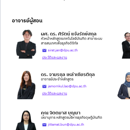
อาจารย์ผู้สอน
ผศ. ดร. ศิรัตน์ แจ้งรักษ์สกุล
หัวหน้าหลักสูตรเทคโนโลยีบัณฑิต สาขาระบบ
สารสนเทศเพื่อธุรกิจดิจิทัล
sirat.jan@dpu.ac.th
ประวัติและผลงาน
ดร. จามรกุล เหล่าเกียรติกุล
อาจารย์ประจำหลักสูตร
jamornkul.lao@dpu.ac.th
ประวัติและผลงาน
คุณ จิตตมาส บุญมา
เลขานุการ หลักสูตรบริหารธุรกิจดุษฎีบัณฑิต
jittamat.bun@dpu.ac.th