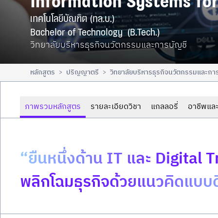
Information Systems for
เทคโนโลยีบัณฑิต (ทล.บ.)

Bachelor of Technology  (B.Tech.)
วิทยาลัยบริหารธุรกิจนวัตกรรมและการบัญชี
หลักสูตร
ปริญญาตรี
วิทยาลัยบริหารธุรกิจนวัตกรรมและกา
>
>
ภาพรวมหลักสูตร
รายละเอียดวิชา
แกลลอรี่
อาชีพและ
“ยืนหนึ่งด้าน IT และ Digital
พลิกโฉมธุรกิจด้วยแนวคิดแบบดิ