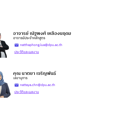
อาจารย์ ณัฐพงศ์ เหลืองนฤดม
อาจารย์ประจำหลักสูตร
natthaphong.lua@dpu.ac.th
ประวัติและผลงาน
คุณ นาตยา เจริญพันธ์
เลขานุการ
nattaya.chn@dpu.ac.th
ประวัติและผลงาน