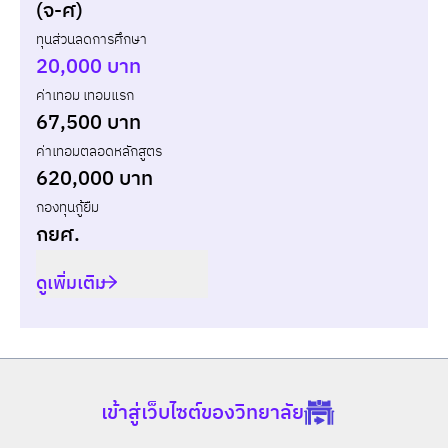
แบบกู้ยืม
แบบไม่กู้ยืม
(จ-ศ)
ทุนส่วนลดการศึกษา
ปี
เทอม
ค่าเทอม
ทุน กยศ.
ส่วนต่าง
20,000 บาท
ค่าเทอม เทอมแรก
รวม
-
-
-
67,500 บาท
ค่าเทอมตลอดหลักสูตร
620,000 บาท
กองทุนกู้ยืม
กยศ.
ดูเพิ่มเติม
เข้าสู่เว็บไซต์ของวิทยาลัย