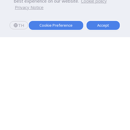
best experience on our website.
Cookie policy
Privacy Notice
TH
Cookie Preference
Accept
สมัครเลย
มอบตัววันนี้
รับทุนการศึกษามูลค่ารวม 20,000 บาท
มหาวิทยาลัยธุรกิจบัณฑิตย์
110/1-4 ถนนประชาชื่น ทุ่งสองห้อง

เขตหลักสี่ กรุงเทพฯ 10210
ดูเส้นทาง
ติดต่อเรา