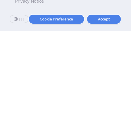
Privacy Notice
TH
Cookie Preference
Accept
มหาวิทยาลัยธุรกิจบัณฑิตย์
110/1-4 ถนนประชาชื่น ทุ่งสองห้อง

เขตหลักสี่ กรุงเทพฯ 10210
ดูเส้นทาง
ติดต่อเรา