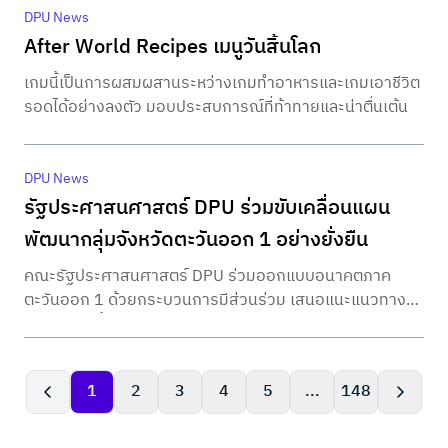
Carl, a skilled special forces soldier who was tasked to
DPU News
explore a planet and search for extraterrestrial life
After World Recipes เมนูวันสิ้นโลก
codenamed EVA. During his adventure and mission,
เกมนี้เป็นการผสมผสานระหว่างเกมทำอาหารและเกมเอาชีวิต
Carl discovers a truth he never expected. The story
รอดได้อย่างลงตัว มอบประสบการณ์ที่ท้าทายและน่าตื่นเต้น
progresses until the end, where Carl must make a
decision on the final scene that he believes is the most
appropriate.
DPU News
รัฐประศาสนศาสตร์ DPU ร่วมขับเคลื่อนแผน
พัฒนากลุ่มจังหวัดตะวันออก 1 อย่างยั่งยืน
คณะรัฐประศาสนศาสตร์ DPU ร่วมออกแบบอนาคตภาค
ตะวันออก 1 ด้วยกระบวนการมีส่วนร่วม เสนอแนะแนวทาง
พัฒนาเชิงพื้นที่แบบ Bottom-Up
1
2
3
4
5
...
148