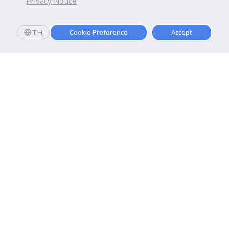
Privacy Notice
TH
Cookie Preference
Accept
มหาวิทยาลัยธุรกิจบัณฑิตย์
110/1-4 ถนนประชาชื่น ทุ่งสองห้อง

เขตหลักสี่ กรุงเทพฯ 10210
ดูเส้นทาง
ติดต่อเรา