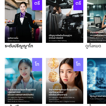
ตรี
ตรี
ระดับปริญญาโท
ดูทั้งหมด
โท
โท