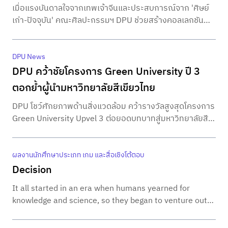
เมื่อแรงบันดาลใจจากเทพเจ้าจีนและประสบการณ์จาก 'ศิษย์
เก่า-ปัจจุบัน' คณะศิลปะกรรมฯ DPU ช่วยสร้างคอลเลกชัน
แฟชั่นที่โดดเด่นและแตกต่าง ต้อนรับตรุษจีน 2025
DPU News
DPU คว้าชัยโครงการ Green University ปี 3
ตอกย้ำผู้นำมหาวิทยาลัยสีเขียวไทย
DPU โชว์ศักยภาพด้านสิ่งแวดล้อม คว้ารางวัลสูงสุดโครงการ
Green University Upvel 3 ต่อยอดบทบาทสู่มหาวิทยาลัยสี
เขียวยั่งยืนทั่วประเทศ
ผลงานนักศึกษาประเภท เกม และสื่อเชิงโต้ตอบ
Decision
It all started in an era when humans yearned for
knowledge and science, so they began to venture out
into space in search of exciting resources and
knowledge. The story revolves around the protagonist,