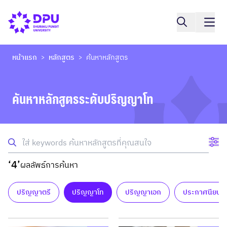
หน้าแรก
หลักสูตร
ค้นหาหลักสูตร
>
>
ค้นหาหลักสูตรระดับปริญญาโท
‘4’
ผลลัพธ์การค้นหา
ปริญญาตรี
ปริญญาโท
ปริญญาเอก
ประกาศนียบัต