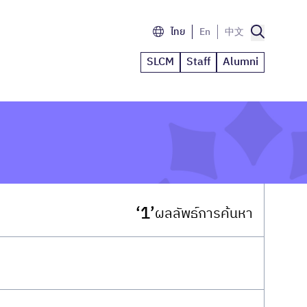
ไทย
En
中文
SLCM
Staff
Alumni
‘1’
ผลลัพธ์การค้นหา