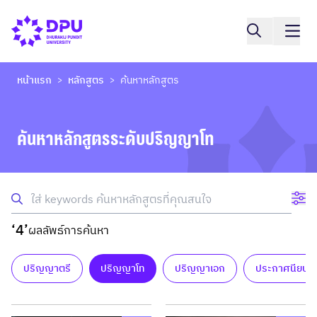
หน้าแรก
หลักสูตร
ค้นหาหลักสูตร
>
>
ค้นหาหลักสูตรระดับปริญญาโท
‘4’
ผลลัพธ์การค้นหา
ปริญญาตรี
ปริญญาโท
ปริญญาเอก
ประกาศนียบัต