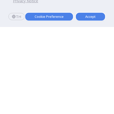
Privacy Notice
TH
Cookie Preference
Accept
มหาวิทยาลัยธุรกิจบัณฑิตย์
110/1-4 ถนนประชาชื่น ทุ่งสองห้อง

เขตหลักสี่ กรุงเทพฯ 10210
ดูเส้นทาง
ติดต่อเรา