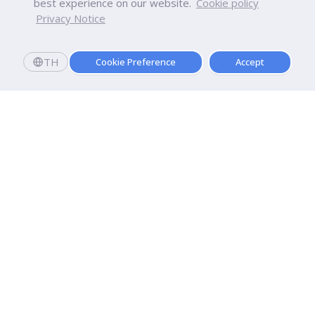
best experience on our website.
Cookie policy
Privacy Notice
TH
Cookie Preference
Accept
มหาวิทยาลัยธุรกิจบัณฑิตย์
110/1-4 ถนนประชาชื่น ทุ่งสองห้อง

เขตหลักสี่ กรุงเทพฯ 10210
ดูเส้นทาง
ติดต่อเรา