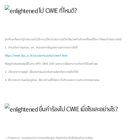
ไป CWIE ที่ไหนดี?
นักศึกษาที่อยากรู้ว่าสามารถไปฝึกงาน/ฝึกประสบการณ์วิชาชีพ/สหกิจศึกษาที่ไหนได้บ้าง ให้ลองดำเนินการดังนี้
1. สำรวจโอกาสดูก่อน: นศ. สามารถหาข้อมูลสถานประกอบการได้ที่
https://www.dpu.ac.th/academicportal/cwie9.html
หรือดูนำเสนอของรุ่นพี่ในงาน DPU CWIE DAY นอกจากนี้ยังสามารถค้นหาได้ด้วยตัวเอง
2. ปรึกษาอาจารย์ดูสิ: เพื่อขอคำแนะนำหรือทางเลือกที่อาจารย์จัดไว้ให้
3. พิจารณาความพร้อมดูด้วย: เลือกสถานที่ให้เหมาะกับทักษะและความสามารถของตนเอง
ยื่นคำร้องไป CWIE เมื่อไรและอย่างไร?
- กำหนดการ: ตรวจสอบประกาศของหลักสูตร โดยปกติจะเปิดยื่นช่วงต้นภาคเรียน