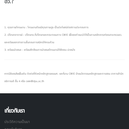
อว.?
1. คุณภาพโครงงาน : โครงงานต้องมีคุณภาพสูง เป็นประโยชน์ต่อสถานประกอบการ
2. ปรึกษาอาจารย์ : ปรึกษาอ.ที่ปรึกษาและคณะกรรมการ CWIE เพื่อขอคำแนะนำให้เป็นตามหลักเกณฑ์ของกระทรวงอว.
และเตรียมเอกสารตามขั้นตอนการสมัครให้ครบถ้วน
3. เตรียมนำเสนอ : เตรียมซักซ้อมการนำเสนอโครงงานให้ชัดเจน น่าสนใจ
หากมีข้อสงสัยเพิ่มเติม ติดต่อที่หัวหน้าหลักสูตรของนศ. และที่งาน CWIE ฝ่ายนวัตกรรมหลักสูตรและการสอน อาคารสำนัก
อธิการบดี ชั้น 4 หรือ
cwie@dpu.ac.th
เกี่ยวกับเรา
ประวัติความเป็นมา