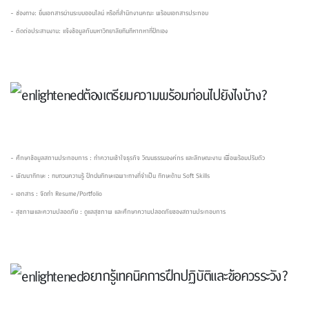
- ช่องทาง: ยื่นเอกสารผ่านระบบออนไลน์ หรือที่สำนักงานคณะ พร้อมเอกสารประกอบ
- ติดต่อประสานงาน: แจ้งข้อมูลกับมหาวิทยาลัยทันทีหากหาที่ฝึกเอง
ต้องเตรียมความพร้อมก่อนไปยังไงบ้าง?
- ศึกษาข้อมูลสถานประกอบการ : ทำความเข้าใจธุรกิจ วัฒนธรรมองค์กร และลักษณะงาน เพื่อพร้อมปรับตัว
- พัฒนาทักษะ : ทบทวนความรู้ ฝึกฝนทักษะเฉพาะทางที่จำเป็น ทักษะด้าน Soft Skills
- เอกสาร : จัดทำ Resume/Portfolio
- สุขภาพและความปลอดภัย : ดูแลสุขภาพ และศึกษาความปลอดภัยของสถานประกอบการ
อยากรู้เทคนิคการฝึกปฏิบัติและข้อควรระวัง?