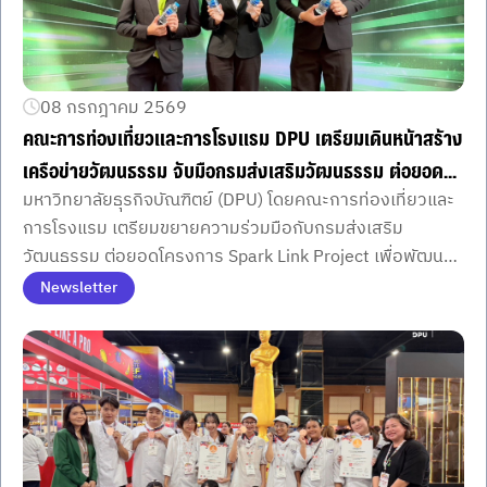
08 กรกฎาคม 2569
คณะการท่องเที่ยวและการโรงแรม DPU เตรียมเดินหน้าสร้าง
เครือข่ายวัฒนธรรม จับมือกรมส่งเสริมวัฒนธรรม ต่อยอด
มหาวิทยาลัยธุรกิจบัณฑิตย์ (DPU) โดยคณะการท่องเที่ยวและ
จากงาน Spark Link Project พัฒนานักศึกษารุ่นใหม่
การโรงแรม เตรียมขยายความร่วมมือกับกรมส่งเสริม
วัฒนธรรม ต่อยอดโครงการ Spark Link Project เพื่อพัฒนา
นักศึกษาให้เชื่อมโยงมิติการท่องเที่ยวกับวัฒนธรรมไทย สร้าง
Newsletter
ทักษะวิชาชีพและตอบโจทย์อุตสาหกรรมท่องเที่ยวเชิงคุณค่าใน
อนาคต