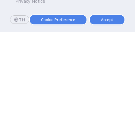
Privacy Notice
TH
Cookie Preference
Accept
มหาวิทยาลัยธุรกิจบัณฑิตย์
110/1-4 ถนนประชาชื่น ทุ่งสองห้อง

เขตหลักสี่ กรุงเทพฯ 10210
ดูเส้นทาง
ติดต่อเรา