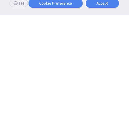
TH
Cookie Preference
Accept
มหาวิทยาลัยธุรกิจบัณฑิตย์
110/1-4 ถนนประชาชื่น ทุ่งสองห้อง

เขตหลักสี่ กรุงเทพฯ 10210
ดูเส้นทาง
ติดต่อเรา
เกี่ยวกับมหาวิทยาลัย