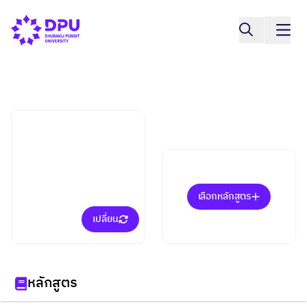
วิทยาลัยการแพทย์แบบบูรณาการ
วิทยาการชะลอวัยและฟื้นฟู
สุขภาพ กลุ่มวิทยาศาสตร์
(ป.ตรีทุกสาขา) (ป.โท)
เลือกหลักสูตร
เปลี่ยน
หลักสูตร